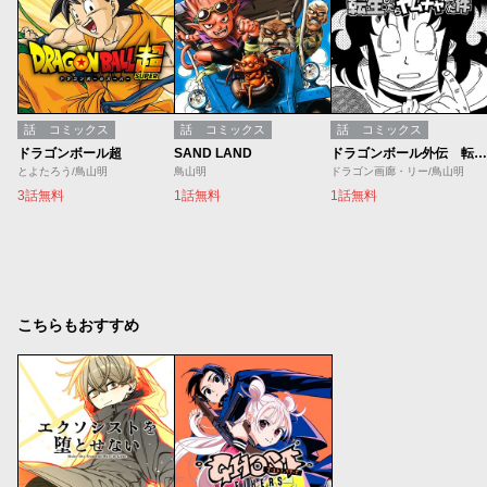
話
コミックス
話
コミックス
話
コミックス
ドラゴンボール超
SAND LAND
ドラゴンボール外伝 転生したらヤムチャだった件
とよたろう/鳥山明
鳥山明
ドラゴン画廊・リー/鳥山明
3話無料
1話無料
1話無料
こちらもおすすめ