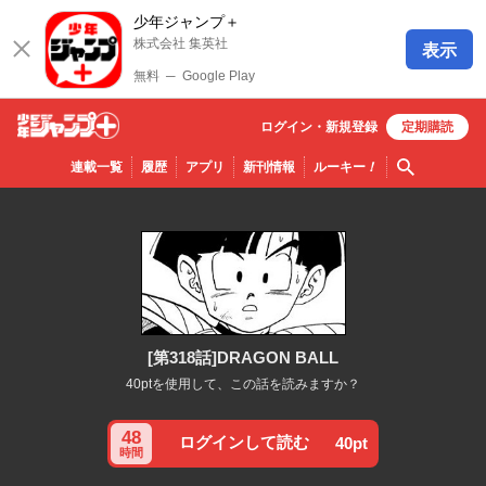
少年ジャンプ＋
株式会社 集英社
表示
無料
─
Google Play
ログイン・
新規
登録
定期購読
少年ジ
検索
連載一覧
履歴
アプリ
新刊情報
ルーキー
！
ャンプ
＋
[第318話]DRAGON BALL
40ptを使用して、この話を読みますか？
48
ログインして読む
40pt
時間