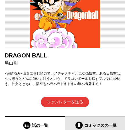
DRAGON BALL
鳥山明
<完結済み>山奥に住む怪力で、メチャクチャ元気な孫悟空。ある日悟空は、
七つ揃うとどんな願いも叶うという、ドラゴンボールを探すブルマに出会
う。彼女とともに、悟空もハラハラドキドキの旅へ出発する！
ファンレターを送る
話の一覧
コミックス
の一覧