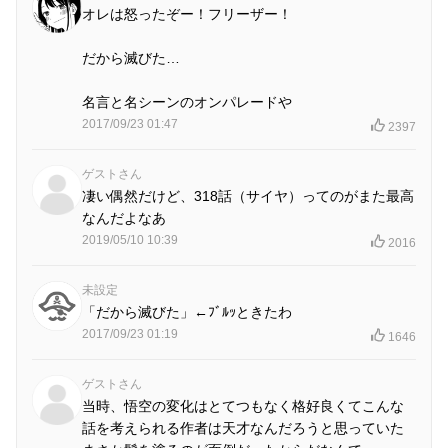
オレは怒ったぞー！フリーザー！
だから滅びた…
名言と名シーンのオンパレードや
2017/09/23 01:47
2397
ゲストさん
凄い偶然だけど、318話（サイヤ）ってのがまた最高
なんだよなあ
2019/05/10 10:39
2016
未設定
「だから滅びた」←ﾌﾞﾙｯときたわ
2017/09/23 01:19
1646
ゲストさん
当時、悟空の変化はとてつもなく格好良くてこんな
話を考えられる作者は天才なんだろうと思っていた