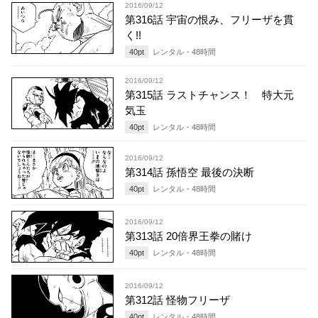
2016/09/12
第316話 宇宙の恨み、フリーザを貫
く!!
40
pt
レンタル・
48
時間
2016/09/12
第315話 ラストチャンス！ 特大元
気玉
40
pt
レンタル・
48
時間
2016/09/12
第314話 孫悟空 最後の決断
40
pt
レンタル・
48
時間
2016/09/12
第313話 20倍界王拳の賭け
40
pt
レンタル・
48
時間
2016/09/12
第312話 怪物フリーザ
40
pt
レンタル・
48
時間