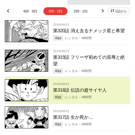
20 - 421
420 - 321
320 - 221
220 - 121
120 - 21
1話から
20 - 
prev
next
2016/09/12
第320話 消え去るナメック星と希望
40
pt
レンタル・
48
時間
2016/09/12
第319話 フリーザ初めての屈辱と絶
望
40
pt
レンタル・
48
時間
2016/09/12
第318話 伝説の超サイヤ人
40
pt
レンタル・
48
時間
2016/09/12
第317話 生か死か…
40
pt
レンタル・
48
時間