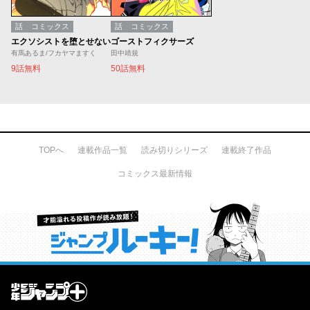
話
コミックス
話
コミックス
エクソシストを堕とせない
ゴーストフィクサーズ
有馬あるま/フカヤマますく
田中靖規
9話無料
50話無料
TOPへ
連載作品一覧
読み切りシリーズ
連載終了作品
コミックス最新情報
才能溢れる投稿作が読み放題！ ジャンプルーキー！