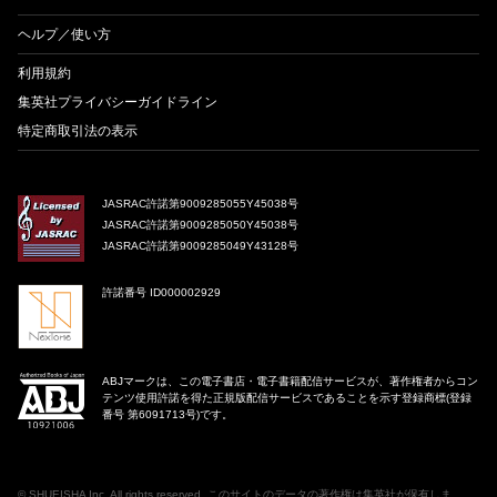
ヘルプ／使い方
利用規約
集英社プライバシーガイドライン
特定商取引法の表示
JASRAC許諾第9009285055Y45038号
JASRAC許諾第9009285050Y45038号
JASRAC許諾第9009285049Y43128号
許諾番号 ID000002929
ABJマークは、この電子書店・電子書籍配信サービスが、著作権者からコン
テンツ使用許諾を得た正規版配信サービスであることを示す登録商標(登録
番号 第6091713号)です。
©
SHUEISHA Inc
. All rights reserved. このサイトのデータの著作権は集英社が保有しま