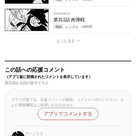
2016/09/12
第311話 肉弾戦
40
pt
レンタル・
48
時間
もっと見る
この話への応援コメント
（アプリ版に投稿されたコメントを表示しています）
第318話 伝説の超サイヤ人
ブラウザ版では、応援コメントの投稿、コメントへのいいジャン、お
よび通報機能はご利用いただけません
アプリでコメントする
だいごろう