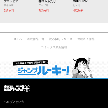
ブヨトピア
神ヨムふたり
WITCHRIV
雲母坂盾
フィビ鳥
はくり
7話無料
7話無料
4話無料
TOPへ
連載作品一覧
読み切りシリーズ
連載終了作品
コミックス最新情報
才能溢れる投稿作が読み放題！ ジャンプルーキー！
ヘルプ／使い方