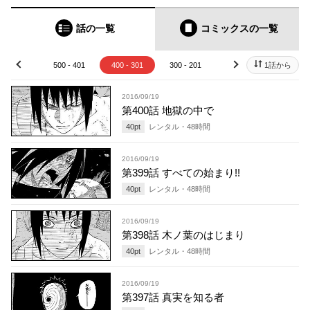
話の一覧
コミックス
の一覧
00 - 501
500 - 401
400 - 301
300 - 201
200 - 101
1話から
100 -
prev
next
2016/09/19
第400話 地獄の中で
40
pt
レンタル・
48
時間
2016/09/19
第399話 すべての始まり!!
40
pt
レンタル・
48
時間
2016/09/19
第398話 木ノ葉のはじまり
40
pt
レンタル・
48
時間
2016/09/19
第397話 真実を知る者