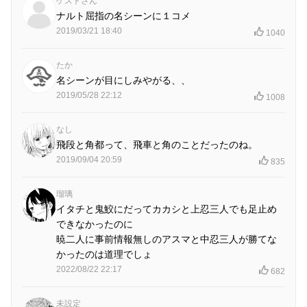
ゲストさん
ナルト屈指の名シーンに１コメ
2019/03/21 18:40
1040
たか
名シーンが目にしみやがる、、
2019/05/28 22:12
1008
なし
飛段と角都って、飛車と角のことだったのね。
2019/09/04 20:59
835
瑠璃
イタチと鬼鮫にだってカカシと上忍三人でも足止め
できなかったのに
暁二人に事前情報無しのアスマと中忍三人が勝てな
かったのは道理でしょ
2022/08/22 22:17
682
未設定