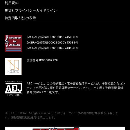
利用規約
集英社プライバシーガイドライン
特定商取引法の表示
JASRAC許諾第9009285055Y45038号
JASRAC許諾第9009285050Y45038号
JASRAC許諾第9009285049Y43128号
許諾番号 ID000002929
ABJマークは、この電子書店・電子書籍配信サービスが、著作権者からコン
テンツ使用許諾を得た正規版配信サービスであることを示す登録商標(登録
番号 第6091713号)です。
©
SHUEISHA Inc
. All rights reserved. このサイトのデータの著作権は集英社が保有しま
す。無断複製転載放送等は禁止します。