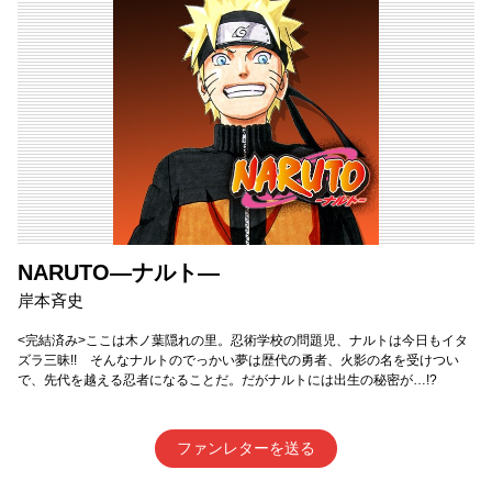
NARUTO―ナルト―
岸本斉史
<完結済み>ここは木ノ葉隠れの里。忍術学校の問題児、ナルトは今日もイタ
ズラ三昧!! そんなナルトのでっかい夢は歴代の勇者、火影の名を受けつい
で、先代を越える忍者になることだ。だがナルトには出生の秘密が…!?
ファンレターを送る