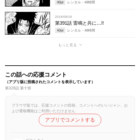
40
pt
レンタル・
48
時間
2016/09/19
第391話 雷鳴と共に…!!
40
pt
レンタル・
48
時間
もっと見る
この話への応援コメント
（アプリ版に投稿されたコメントを表示しています）
第328話 第十班
ブラウザ版では、応援コメントの投稿、コメントへのいいジャン、お
よび通報機能はご利用いただけません
アプリでコメントする