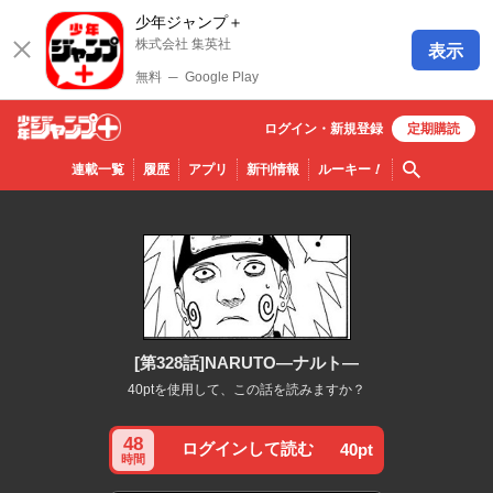
少年ジャンプ＋
株式会社 集英社
表示
無料
─
Google Play
ログイン・
新規
登録
定期購読
少年ジ
検索
連載一覧
履歴
アプリ
新刊情報
ルーキー
！
ャンプ
＋
[第328話]NARUTO―ナルト―
40ptを使用して、この話を読みますか？
48
ログインして読む
40pt
時間