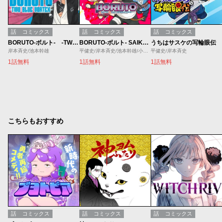
話
コミックス
話
コミックス
話
コミックス
BORUTO-ボルト- -TWO BLUE VORTEX-
BORUTO-ボルト- SAIKYO DASH GENERATIONS
うちはサスケの写輪眼伝
岸本斉史/池本幹雄
平健史/岸本斉史/池本幹雄/小太刀右京
平健史/岸本斉史
1話無料
1話無料
1話無料
こちらもおすすめ
話
コミックス
話
コミックス
話
コミックス