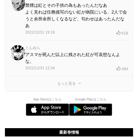
禁煙は紅とその子供の為もあったんだなあ
よく見れば任務描写のない紅が病院にいる、2人で会
うと余所余所しくなるなど、匂わせはあったんだな
あ
2022/12/31 19:18
618
とんぬら
アスマが死んだ以上に残された紅が可哀想なんよ
な。
2022/12/31 12:34
484
もっと見る
App Storeはこちら
Google Playはこちら
最新巻情報