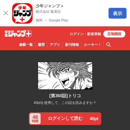
少年ジャンプ＋
株式会社 集英社
表示
無料
─
Google Play
ログイン・
新規
登録
定期購読
少年ジ
検索
連載一覧
履歴
アプリ
新刊情報
ルーキー
！
ャンプ
＋
[第360話]トリコ
40ptを使用して、この話を読みますか？
48
ログインして読む
40pt
時間