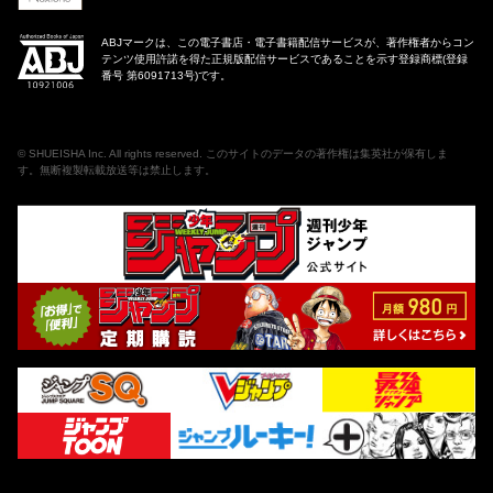
ABJマークは、この電子書店・電子書籍配信サービスが、著作権者からコン
テンツ使用許諾を得た正規版配信サービスであることを示す登録商標(登録
番号 第6091713号)です。
©
SHUEISHA Inc
. All rights reserved. このサイトのデータの著作権は集英社が保有しま
す。無断複製転載放送等は禁止します。