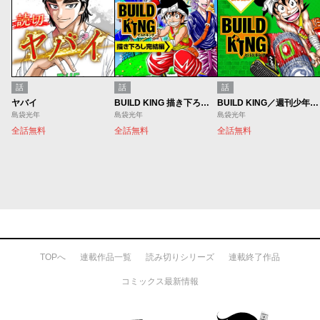
話
話
話
ヤバイ
BUILD KING 描き下ろし完結編
BUILD KING／週刊少年ジャンプ新連載試し読み
島袋光年
島袋光年
島袋光年
全話無料
全話無料
全話無料
TOPへ
連載作品一覧
読み切りシリーズ
連載終了作品
コミックス最新情報