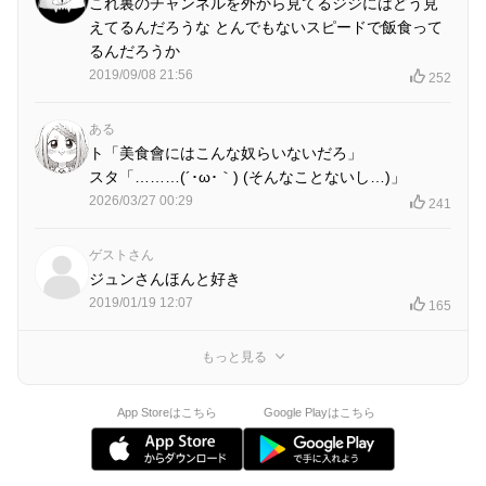
これ裏のチャンネルを外から見てるジジにはどう見
えてるんだろうな とんでもないスピードで飯食って
るんだろうか
2019/09/08 21:56
252
ある
ト「美食會にはこんな奴らいないだろ」
スタ「………(´･ω･｀) (そんなことないし…)」
2026/03/27 00:29
241
ゲストさん
ジュンさんほんと好き
2019/01/19 12:07
165
もっと見る
App Storeはこちら
Google Playはこちら