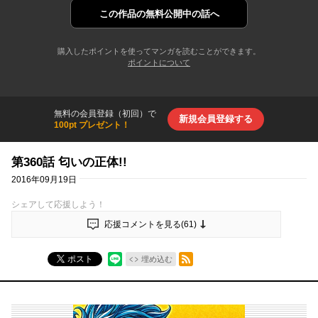
この作品の
無料公開中の話へ
購入したポイントを使ってマンガを読むことができます。
ポイントについて
無料の会員登録（初回）で
新規会員登録する
100pt プレゼント！
第360話 匂いの正体!!
2016年09月19日
シェアして応援しよう！
応援コメントを見る(
61
)
RSSフィード
ポスト
埋め込む