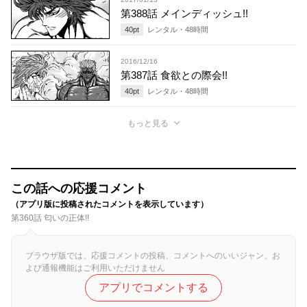
第388話 メインディッシュ!!
40
pt
レンタル・
48
時間
2016/12/16
第387話 食欲との際会!!
40
pt
レンタル・
48
時間
もっと見る
この話への応援コメント
（アプリ版に投稿されたコメントを表示しています）
第360話 匂いの正体!!
ブラウザ版では、応援コメントの投稿、コメントへのいいジャン、お
よび通報機能はご利用いただけません
アプリでコメントする