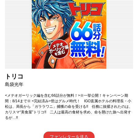
トリコ
島袋光年
<メテオガーリック編を含む66話分が無料！>※一挙公開！キャンペーン期
間：8/14まで※ <完結済み>世はグルメ時代！ IGO直属ホテルの料理長・小
松は、局長から「ガララワニ」捕獲の命を受ける!! 任務に抜擢されたのは、
カリスマ“美食屋”トリコ!! 二人は最高の食材を求め、命を懸けた旅へ出発す
るが…!!
ファンレターを送る