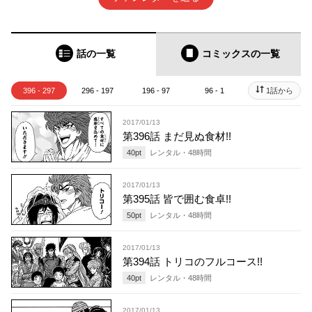
話の一覧
コミックス
の一覧
396 - 297
296 - 197
196 - 97
96 - 1
1話から
2017/01/13
第396話 まだ見ぬ食材!!
40
pt
レンタル・
48
時間
2017/01/13
第395話 皆で囲む食卓!!
50
pt
レンタル・
48
時間
2017/01/13
第394話 トリコのフルコース!!
40
pt
レンタル・
48
時間
2017/01/13