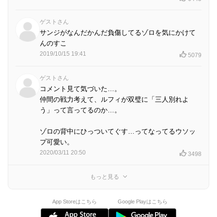
ゲストさん
サンジがなんだかんだ負傷してるゾロを気にかけて
んのすこ
2019/10/15 19:41
5079
ゲストさん
コメント見て気づいた…。
仲間の戦力考えて、ルフィが双璧に「三人別れよ
う」って言ってるのか…。
ゾロの背中にひっついてぐす…ってなってるウソッ
プ可愛い。
2020/03/11 20:50
3498
もっと見る
App Storeはこちら
Google Playはこちら