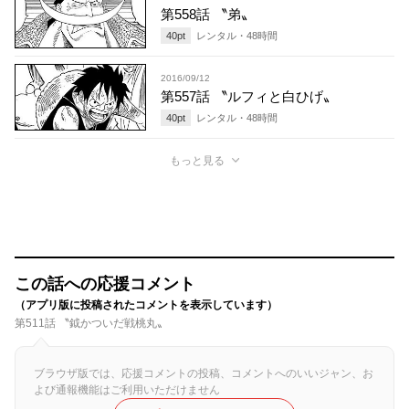
第558話 〝弟〟
40
pt
レンタル・
48
時間
2016/09/12
第557話 〝ルフィと白ひげ〟
40
pt
レンタル・
48
時間
もっと見る
この話への応援コメント
（アプリ版に投稿されたコメントを表示しています）
第511話 〝鉞かついだ戦桃丸〟
ブラウザ版では、応援コメントの投稿、コメントへのいいジャン、お
よび通報機能はご利用いただけません