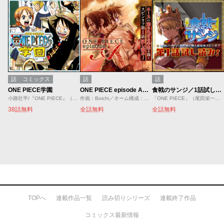
話
コミックス
話
話
ONE PIECE学園
ONE PIECE episode A／1話試し読み
食戟のサンジ／1話試し読み
小路壮平/『ONE PIECE』（原作：尾田栄一郎）より
作画：Boichi／ネーム構成：石山諒／原作：尾田栄一郎／原案：「ONE PIECE novel A」ひなたしょう／浜崎達也
「ONE PIECE」（尾田栄一郎）より／ストーリー：附田祐斗／作画：佐伯俊／協力：森崎友紀
38話無料
全話無料
全話無料
TOPへ
連載作品一覧
読み切りシリーズ
連載終了作品
コミックス最新情報