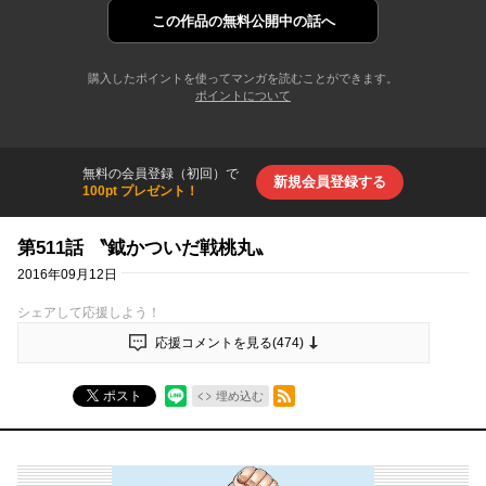
この作品の
無料公開中の話へ
購入したポイントを使ってマンガを読むことができます。
ポイントについて
無料の会員登録（初回）で
新規会員登録する
100pt プレゼント！
第511話 〝鉞かついだ戦桃丸〟
2016年09月12日
シェアして応援しよう！
応援コメントを見る(
474
)
RSSフィード
ポスト
埋め込む