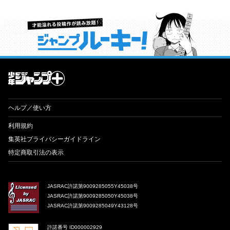
才能溢れる投稿作が読み放題！ ジャンプルーキー！
ヘルプ／使い方
利用規約
集英社プライバシーガイドライン
特定商取引法の表示
JASRAC許諾第9009285055Y45038号
JASRAC許諾第9009285050Y45038号
JASRAC許諾第9009285049Y43128号
許諾番号 ID000002929