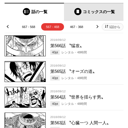
話の一覧
コミックス
の一覧
67 - 668
667 - 568
567 - 468
467 - 368
367 - 268
1話から
267 - 
prev
next
2016/09/12
第566話 〝猛攻〟
40
pt
レンタル・
48
時間
2016/09/12
第565話 〝オーズの道〟
40
pt
レンタル・
48
時間
2016/09/12
第564話 〝世界を揺らす男〟
40
pt
レンタル・
48
時間
2016/09/12
第563話 〝心臓一つ 人間一人〟