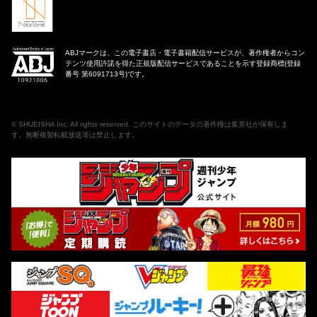
ABJマークは、この電子書店・電子書籍配信サービスが、著作権者からコン
テンツ使用許諾を得た正規版配信サービスであることを示す登録商標(登録
番号 第6091713号)です。
©
SHUEISHA Inc
. All rights reserved. このサイトのデータの著作権は集英社が保有しま
す。無断複製転載放送等は禁止します。