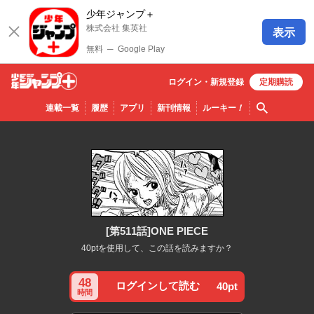
少年ジャンプ＋
株式会社 集英社
表示
無料
─
Google Play
ログイン・
新規
登録
定期購読
少年ジ
検索
連載一覧
履歴
アプリ
新刊情報
ルーキー
！
ャンプ
＋
[第511話]ONE PIECE
40ptを使用して、この話を読みますか？
48
ログインして読む
40pt
時間