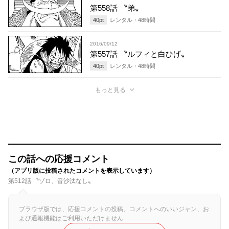
第558話 〝弟〟
40
pt
レンタル・
48
時間
2016/09/12
第557話 〝ルフィと白ひげ〟
40
pt
レンタル・
48
時間
もっと見る
この話への応援コメント
（アプリ版に投稿されたコメントを表示しています）
第512話 〝ゾロ、音沙汰なし〟
ブラウザ版では、応援コメントの投稿、コメントへのいいジャン、お
よび通報機能はご利用いただけません