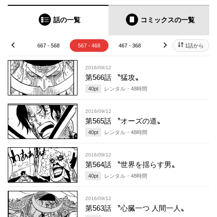
話の一覧
コミックス
の一覧
67 - 668
667 - 568
567 - 468
467 - 368
367 - 268
1話から
267 - 
prev
next
2016/09/12
第566話 〝猛攻〟
40
pt
レンタル・
48
時間
2016/09/12
第565話 〝オーズの道〟
40
pt
レンタル・
48
時間
2016/09/12
第564話 〝世界を揺らす男〟
40
pt
レンタル・
48
時間
2016/09/12
第563話 〝心臓一つ 人間一人〟