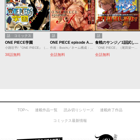
話
コミックス
話
話
ONE PIECE学園
ONE PIECE episode A／1話試し読み
食戟のサンジ／1話試し読み
小路壮平/『ONE PIECE』（原作：尾田栄一郎）より
作画：Boichi／ネーム構成：石山諒／原作：尾田栄一郎／原案：「ONE PIECE novel A」ひなたしょう／浜崎達也
「ONE PIECE」（尾田栄一郎）より／ストーリー：附田祐斗／作画：佐伯俊／協力：森崎友紀
38話無料
全話無料
全話無料
TOPへ
連載作品一覧
読み切りシリーズ
連載終了作品
コミックス最新情報