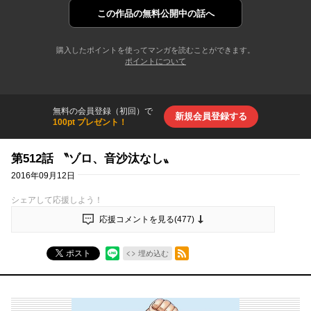
この作品の
無料公開中の話へ
購入したポイントを使ってマンガを読むことができます。
ポイントについて
無料の会員登録（初回）で
新規会員登録する
100pt プレゼント！
第512話 〝ゾロ、音沙汰なし〟
2016年09月12日
シェアして応援しよう！
応援コメントを見る(
477
)
RSSフィード
ポスト
埋め込む