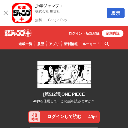
少年ジャンプ＋
株式会社 集英社
表示
無料
─
Google Play
ログイン・
新規
登録
定期購読
少年ジ
検索
連載一覧
履歴
アプリ
新刊情報
ルーキー
！
ャンプ
＋
[第512話]ONE PIECE
40ptを使用して、この話を読みますか？
48
ログインして読む
40pt
時間