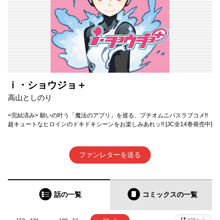
ｉ・ショウジョ＋
高山としのり
<完結済み> 願いの叶う「魔法のアプリ」を巡る、プチオムニバスラブコメ!!
超キュートなヒロインのドキドキシーンをお楽しみあれッ!! [JC全14巻発売中]
ファンレターを送る
話の一覧
コミックス
の一覧