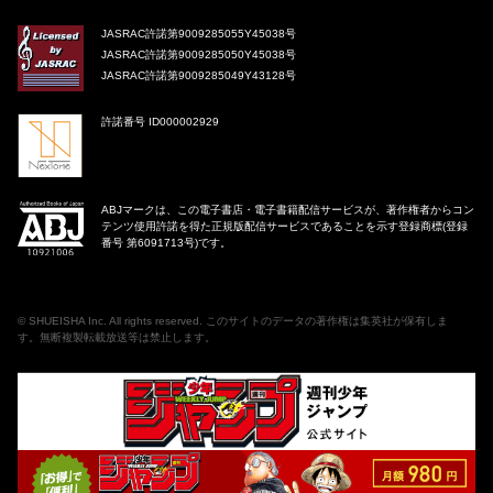
JASRAC許諾第9009285055Y45038号
JASRAC許諾第9009285050Y45038号
JASRAC許諾第9009285049Y43128号
許諾番号 ID000002929
ABJマークは、この電子書店・電子書籍配信サービスが、著作権者からコン
テンツ使用許諾を得た正規版配信サービスであることを示す登録商標(登録
番号 第6091713号)です。
©
SHUEISHA Inc
. All rights reserved. このサイトのデータの著作権は集英社が保有しま
す。無断複製転載放送等は禁止します。