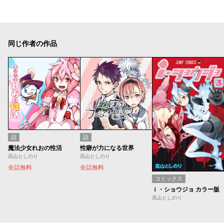
同じ作者の作品
話
話
魔法少女れおの性活
性癖が力になる世界
高山としのり
高山としのり
全話無料
全話無料
コミックス
ｉ・ショウジョ カラー版
高山としのり