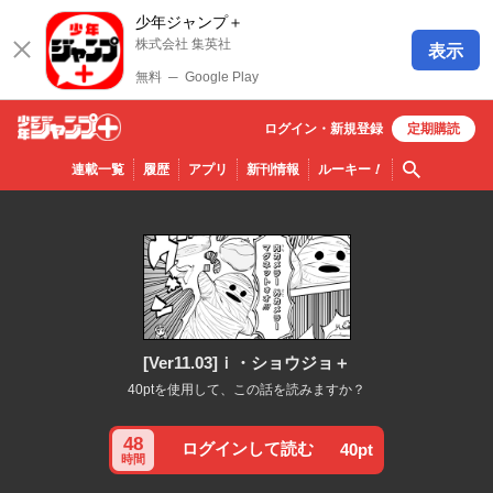
少年ジャンプ＋
株式会社 集英社
表示
無料
─
Google Play
ログイン・
新規
登録
定期購読
少年ジ
検索
連載一覧
履歴
アプリ
新刊情報
ルーキー
！
ャンプ
＋
[Ver11.03]ｉ・ショウジョ＋
40ptを使用して、この話を読みますか？
48
ログインして読む
40pt
時間