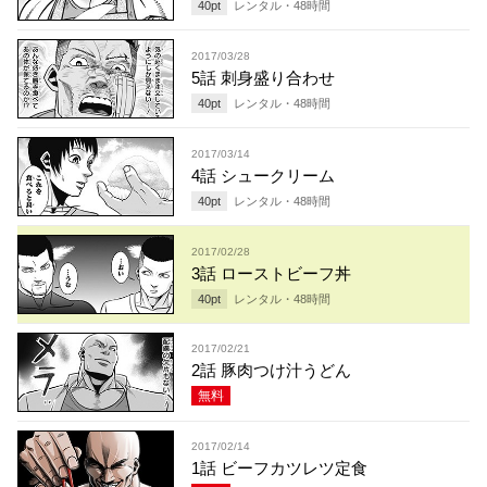
40
pt
レンタル・
48
時間
2017/03/28
5話 刺身盛り合わせ
40
pt
レンタル・
48
時間
2017/03/14
4話 シュークリーム
40
pt
レンタル・
48
時間
2017/02/28
3話 ローストビーフ丼
40
pt
レンタル・
48
時間
2017/02/21
2話 豚肉つけ汁うどん
無料
2017/02/14
1話 ビーフカツレツ定食