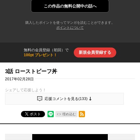
この作品の
無料公開中の話へ
購入したポイントを使ってマンガを読むことができます。
ポイントについて
無料の会員登録（初回）で
新規会員登録する
100pt プレゼント！
3話 ローストビーフ丼
2017年02月28日
シェアして応援しよう！
応援コメントを見る(
133
)
RSSフィード
ポスト
埋め込む