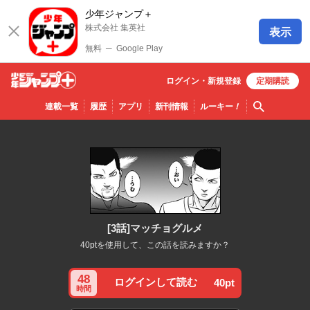
少年ジャンプ＋
株式会社 集英社
表示
無料
─
Google Play
ログイン・
新規
登録
定期購読
少年ジ
検索
連載一覧
履歴
アプリ
新刊情報
ルーキー
！
ャンプ
＋
[3話]マッチョグルメ
40ptを使用して、この話を読みますか？
48
ログインして読む
40pt
時間