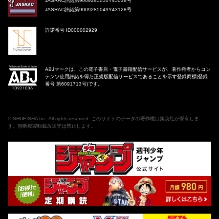
JASRAC許諾第9009285050Y45038号
JASRAC許諾第9009285049Y43128号
許諾番号 ID000002929
ABJマークは、この電子書店・電子書籍配信サービスが、著作権者からコン
テンツ使用許諾を得た正規版配信サービスであることを示す登録商標(登録
番号 第6091713号)です。
©
SHUEISHA Inc
. All rights reserved. このサイトのデータの著作権は集英社が保有しま
す。無断複製転載放送等は禁止します。