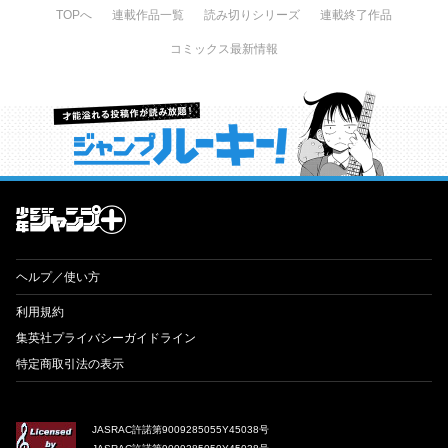
TOPへ
連載作品一覧
読み切りシリーズ
連載終了作品
コミックス最新情報
才能溢れる投稿作が読み放題！ ジャンプルーキー！
ヘルプ／使い方
利用規約
集英社プライバシーガイドライン
特定商取引法の表示
JASRAC許諾第9009285055Y45038号