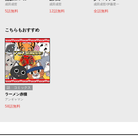
成田成哲
成田成哲
成田成哲/伊藤星一
5話無料
12話無料
全話無料
こちらもおすすめ
話
コミックス
ラーメン赤猫
アンギャマン
58話無料