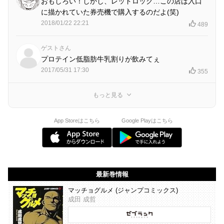
おもしろい！しかし、レッドロック…この店は入口
に描かれていた券売機で購入するのだよ(笑)
2018/01/22 22:21
489
ゲストさん
プロテイン低脂肪牛乳割りが飲みてぇ
2017/05/31 17:30
355
もっと見る
App Storeはこちら
Google Playはこちら
最新巻情報
マッチョグルメ (ジャンプコミックス)
成田 成哲