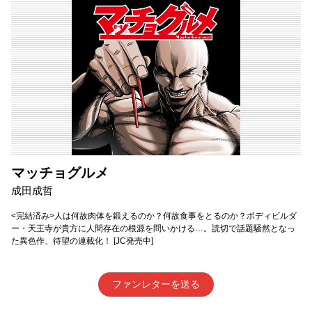
マッチョグルメ
成田成哲
<完結済み>人は何故肉体を鍛えるのか？何故食事をとるのか？ボディビルダ
ー・天王寺が貴方に人間存在の根源を問いかける…。読切で話題騒然となっ
た異色作、待望の連載化！ [JC発売中]
ファンレターを送る