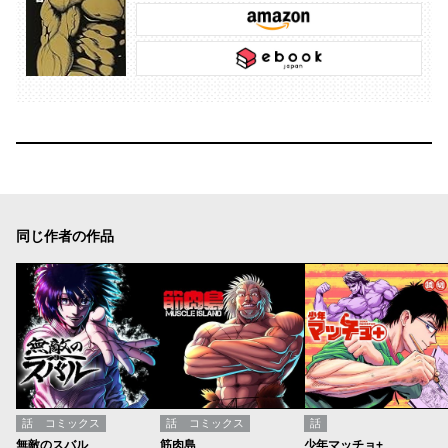
同じ作者の作品
話
コミックス
話
コミックス
話
無敵のスバル
筋肉島
少年マッチョ+