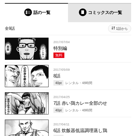
話の一覧
コミックス
の一覧
全9話
1話から
2017/07/04
特別編
無料
2017/05/09
8話
40
pt
レンタル・
48
時間
2017/04/25
7話 赤い鶏カレー全部のせ
40
pt
レンタル・
48
時間
2017/04/11
6話 炊飯器低温調理蒸し鶏