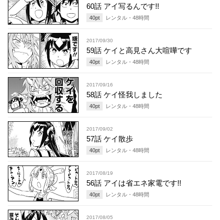
60話 アイ写るんです!!
40
pt
レンタル・
48
時間
2017/09/30
59話 ケイと高見さん大喧嘩です
40
pt
レンタル・
48
時間
2017/09/16
58話 ケイ怪我しました
40
pt
レンタル・
48
時間
2017/09/02
57話 ケイ散歩
40
pt
レンタル・
48
時間
2017/08/19
56話 アイは省エネ家電です!!
40
pt
レンタル・
48
時間
2017/08/05