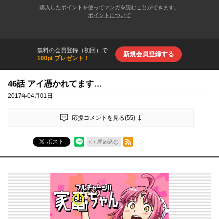
購入したポイントを使ってマンガを読むことができます。
ポイントについて
無料の会員登録（初回）で
新規会員登録する
100pt プレゼント！
46話 アイ憑かれてます…
2017年04月01日
応援コメントを見る(
55
)
RSSフィード
ポスト
埋め込む