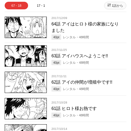
67 - 18
17 - 1
1話から
2017/12/09
64話 アイはヒロト様の家族になり
ました
40
pt
レンタル・
48
時間
2017/11/25
63話 アイハウスへようこそ!!
40
pt
レンタル・
48
時間
2017/11/11
62話 アイの仲間が増殖中です!!
40
pt
レンタル・
48
時間
2017/10/28
61話 ヒロト様お熱です
40
pt
レンタル・
48
時間
2017/10/14