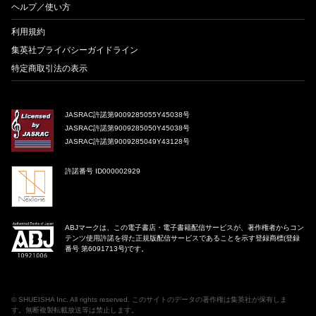
ヘルプ／使い方
利用規約
集英社プライバシーガイドライン
特定商取引法の表示
JASRAC許諾第9009285055Y45038号
JASRAC許諾第9009285050Y45038号
JASRAC許諾第9009285049Y43128号
許諾番号 ID000002929
ABJマークは、この電子書店・電子書籍配信サービスが、著作権者からコン
テンツ使用許諾を得た正規版配信サービスであることを示す登録商標(登録
番号 第6091713号)です。
©
SHUEISHA Inc
. All rights reserved. このサイトのデータの著作権は集英社が保有しま
す。無断複製転載放送等は禁止します。