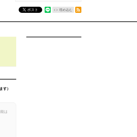
RSSフィード
ポスト
埋め込む
ます）
機能は