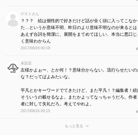
ゲストさん
？？？ 絵は個性的で好きだけど話が全く頭に入ってこなか
た…というか意味不明、昨日のより意味不明なのが来るとは
あえず台詞を簡潔に、展開をまてめてほしい、本当に悪口じ
く意味わからん
2017/08/16 00:18
未設定
左様かよぉー、とか何！？意味分からない。流行らせたいの
な？だってばよみたいな。
平凡とかキーワードでてきたけど、また平凡！？編集者！続
そういうの載せるなよ。またかよってなっちゃうだろ。作者
者に対して失礼だろ。考えてやれよ。
2017/08/16 00:15
もっと見る