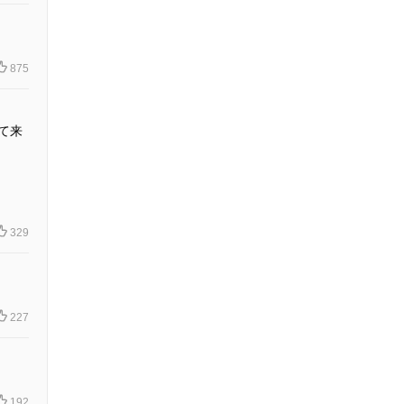
875
て来
329
227
192