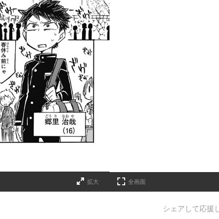
拡大
全画面
シェアして応援