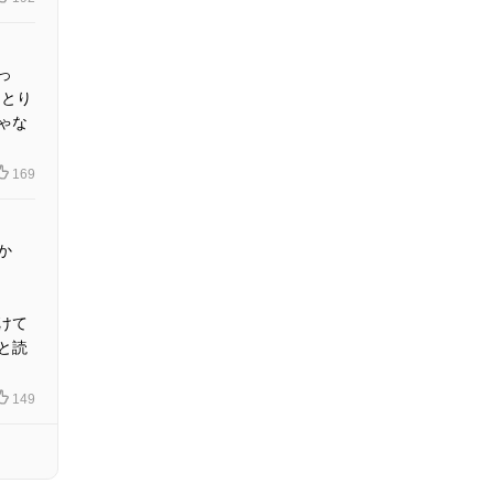
っ
 とり
ゃな
169
か
けて
と読
149