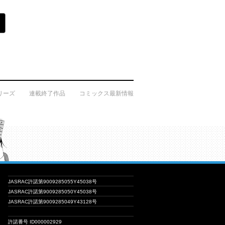
リーズ
連載終了作品
コミックス最新情報
JASRAC許諾第9009285055Y45038号
JASRAC許諾第9009285050Y45038号
JASRAC許諾第9009285049Y43128号
許諾番号 ID000002929