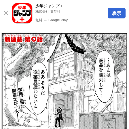
少年ジャンプ＋
株式会社 集英社
表示
無料
─
Google Play