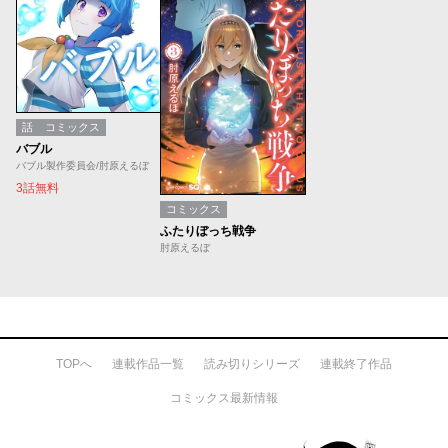
話
コミックス
バブル
バブル製作委員会/肘原えるぼ
3話無料
コミックス
ふたりぼっち戦争
肘原えるぼ
TOPへ
連載作品一覧
読み切りシリーズ
連載終了作品
コミックス最新情報