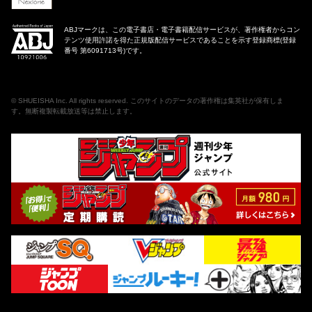
ABJマークは、この電子書店・電子書籍配信サービスが、著作権者からコン
テンツ使用許諾を得た正規版配信サービスであることを示す登録商標(登録
番号 第6091713号)です。
©
SHUEISHA Inc
. All rights reserved. このサイトのデータの著作権は集英社が保有しま
す。無断複製転載放送等は禁止します。