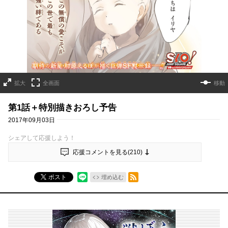
拡大
全画面
移動
第1話＋特別描きおろし予告
2017年09月03日
シェアして応援しよう！
応援コメントを見る(
210
)
RSSフィード
ポスト
埋め込む