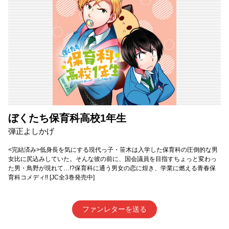
ぼくたち保育科高校1年生
弾正よしかげ
<完結済み>低身長を気にする現代っ子・笹木は入学した保育科の圧倒的な男
女比に尻込みしていた。そんな彼の前に、国会議員を目指すちょっと変わっ
た男・鳥野が現れて…!?保育科に通う男女の恋に煌き、学業に燃える青春保
育科コメディ!! [JC全3巻発売中]
ファンレターを送る