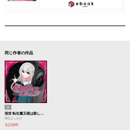
同じ作者の作品
話
現世 転生魔王様は殺したい ～転生しても勇者に悩む最強お嬢様～
弾正よしかげ
全話無料