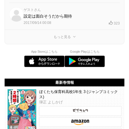
ゲストさん
設定は面白そうだから期待
2017/09/14 00:08
323
もっと見る
App Storeはこちら
Google Playはこちら
最新巻情報
ぼくたち保育科高校1年生 3 (ジャンプコミック
ス)
弾正 よしかげ