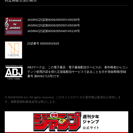
特定商取引法の表示
JASRAC許諾第9009285055Y45038号
JASRAC許諾第9009285050Y45038号
JASRAC許諾第9009285049Y43128号
許諾番号 ID000002929
ABJマークは、この電子書店・電子書籍配信サービスが、著作権者からコン
テンツ使用許諾を得た正規版配信サービスであることを示す登録商標(登録
番号 第6091713号)です。
©
SHUEISHA Inc
. All rights reserved. このサイトのデータの著作権は集英社が保有しま
す。無断複製転載放送等は禁止します。