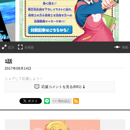
詳細ページへのリンク
拡大
全画面
移動
1話
2017年09月14日
シェアして応援しよう！
応援コメントを見る(
691
)
RSSフィード
ポスト
埋め込む