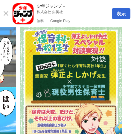
少年ジャンプ＋
株式会社 集英社
表示
無料
─
Google Play