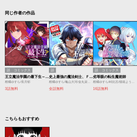
同じ作者の作品
話
コミックス
話
話
コミックス
王立魔法学園の最下生～貧困街上がりの最強魔法師、貴族だらけの学園で無双する～
史上最強の魔法剣士、Ｆランク冒険者に転生する タテマンガ版／ジャンプTOON新創刊記念出張掲載
劣等眼の転生魔術師
柑橘ゆすら/長月郁
柑橘ゆすら/亀山大河/金丸栄一/UNO STUDIO
柑橘ゆすら/峠比呂/猫箱ようたろ/ミユキルリア
3話無料
全話無料
16話無料
こちらもおすすめ