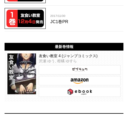
2017/11/30
JC1巻PR
最新巻情報
友食い教室 4 (ジャンプコミックス)
沢瀬 ゆう, 柑橘 ゆすら