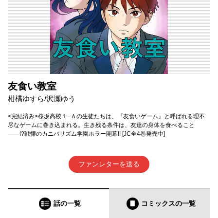
友食い教室
柑橘ゆすら/沢瀬ゆう
<完結済み>桜坂高校１−Ａの生徒たちは、『友食いゲーム』と呼ばれる理不
尽なゲームに巻き込まれる。生き残る条件は、友達の身体を食べること
——!?戦慄のカニバリズム学園ホラー開幕!! [JC全4巻発売中]
ファンレターを送る
話の一覧
コミックス
の一覧