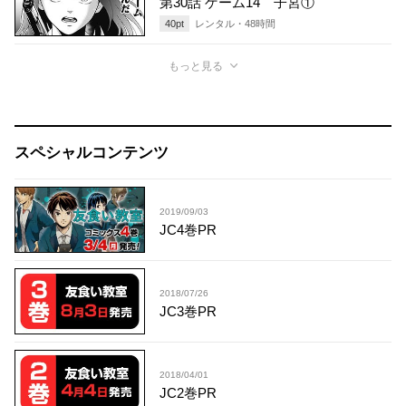
第30話 ゲーム14 子宮①
40
pt
レンタル・
48
時間
もっと見る
スペシャルコンテンツ
2019/09/03
JC4巻PR
2018/07/26
JC3巻PR
2018/04/01
JC2巻PR