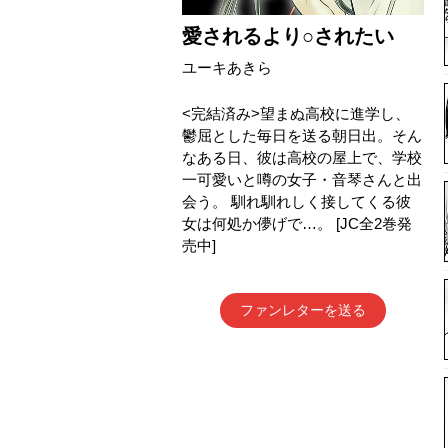
愛されるより○されたい
ユーキあきら
<完結済み>望まぬ高校に進学し、
鬱屈とした毎日を送る朝日出。そん
なある日、彼は高校の屋上で、学校
一可愛いと噂の女子・音琴さんと出
会う。 馴れ馴れしく接してくる彼
女は何処か儚げで…。 [JC全2巻発
売中]
ファンレターを送る