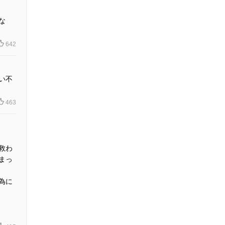
な
642
い不
463
救わ
まっ
為に