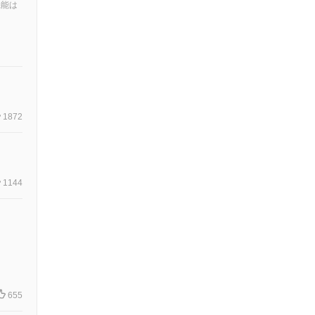
機能は
1872
1144
655