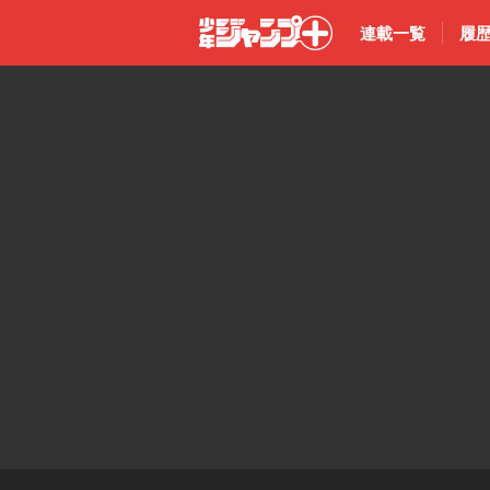
連載一覧
履
少年ジャン
プ＋