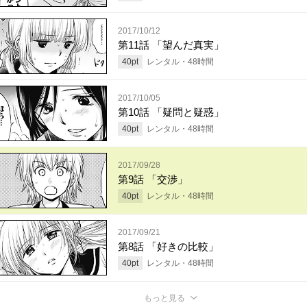
2017/10/12
第11話 「望んだ真実」
40
pt
レンタル・
48
時間
2017/10/05
第10話 「疑問と疑惑」
40
pt
レンタル・
48
時間
2017/09/28
第9話 「交渉」
40
pt
レンタル・
48
時間
2017/09/21
第8話 「好きの比較」
40
pt
レンタル・
48
時間
もっと見る