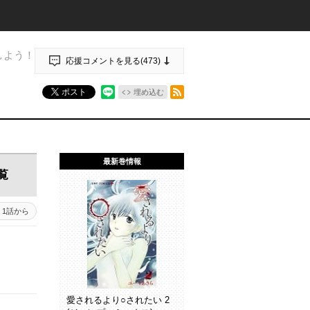
しよう！
応援コメントを見る(
473
)
RSSフィード
ポスト
埋め込む
最新巻情報
覧
1話から
愛されるより○されたい 2