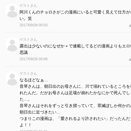
ゲストさん
阿川くんのチョロさがこの漫画にいると可愛く見えて仕方が
い。笑
2017/09/28 00:03
ゲストさん
露出は少ないのになぜか＋で連載してるどの漫画よりもエロ
思議
2017/09/28 00:06
ゲストさん
なるほどなぁ…
音琴さんは、朝日出のお母さんに、川で溺れているところを
れたんだ。だがお母さんは足場が崩れたかなにかで死んでし
た…。
音琴さんはそれをずっと引き摺っていて、罪滅ぼしか何かの
朝日出に近づきたい…
つまりこの漫画は、「愛されるより許されたい」だったんだ
よ！！