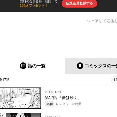
無料の会員登録（初回）で
新規会員登録する
100pt プレゼント！
シェアして応援
話の一覧
コミックス
の一
全17話
2017/11/23
第17話 「夢は続く」
40
pt
レンタル・
48
時間