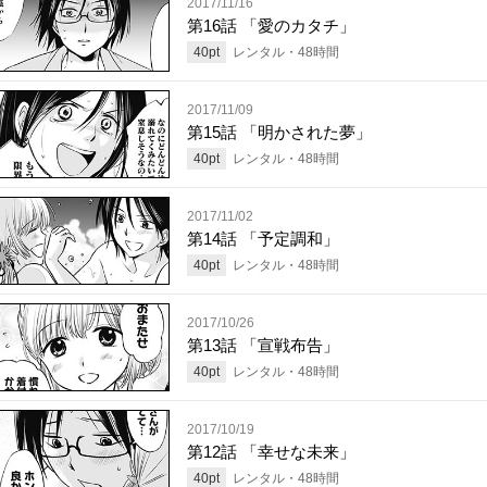
2017/11/16
第16話 「愛のカタチ」
40
pt
レンタル・
48
時間
2017/11/09
第15話 「明かされた夢」
40
pt
レンタル・
48
時間
2017/11/02
第14話 「予定調和」
40
pt
レンタル・
48
時間
2017/10/26
第13話 「宣戦布告」
40
pt
レンタル・
48
時間
2017/10/19
第12話 「幸せな未来」
40
pt
レンタル・
48
時間