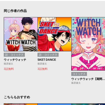
同じ作者の作品
話
コミックス
話
コミックス
ウィッチウォッチ
SKET DANCE
篠原健太
篠原健太
3話無料
3話無料
コミックス
ウィッチウォッチ【期間限定無料】
篠原健太
こちらもおすすめ