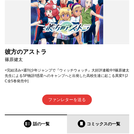
彼方のアストラ
篠原健太
<完結済み>週刊少年ジャンプで『ウィッチウォッチ』大好評連載中!!篠原健太
先生によるSF物語!!惑星へのキャンプへと出発した高校生達に起こる異変!! [J
C全5巻発売中]
ファンレターを送る
話の一覧
コミックス
の一覧