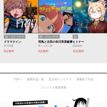
話
コミックス
話
コミックス
話
ドラマクイン
羽鳥と古田の非日常茶飯事
ヒトナー
市川苦楽
野々上大二郎
屋宜知宏
6話無料
8話無料
全話無料
TOPへ
連載作品一覧
読み切りシリーズ
連載終了作品
コミックス最新情報