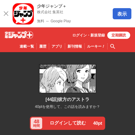
少年ジャンプ＋
株式会社 集英社
表示
無料
─
Google Play
ログイン・
新規
登録
定期購読
少年ジ
検索
連載一覧
履歴
アプリ
新刊情報
ルーキー
！
ャンプ
＋
[44話]彼方のアストラ
40ptを使用して、この話を読みますか？
48
ログインして読む
40pt
時間