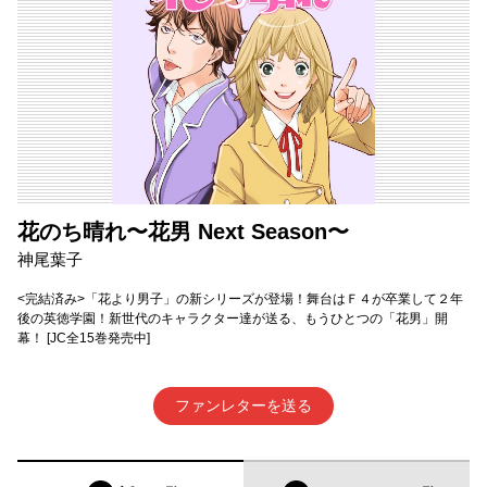
花のち晴れ〜花男 Next Season〜
神尾葉子
<完結済み>「花より男子」の新シリーズが登場！舞台はＦ４が卒業して２年
後の英徳学園！新世代のキャラクター達が送る、もうひとつの「花男」開
幕！ [JC全15巻発売中]
ファンレターを送る