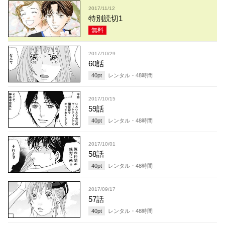
2017/11/12
特別読切1
無料
2017/10/29
60話
40
pt
レンタル・
48
時間
2017/10/15
59話
40
pt
レンタル・
48
時間
2017/10/01
58話
40
pt
レンタル・
48
時間
2017/09/17
57話
40
pt
レンタル・
48
時間