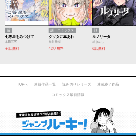
話
話
コミックス
話
七等星をみつけて
クソ女に幸あれ
ルノリータ
本田三五
岸川瑞樹
棉きのし
全話無料
42話無料
6話無料
TOPへ
連載作品一覧
読み切りシリーズ
連載終了作品
コミックス最新情報