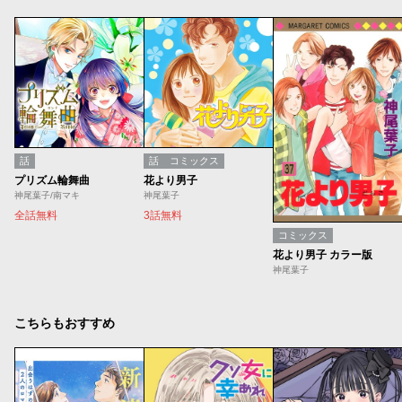
話
話
コミックス
プリズム輪舞曲
花より男子
神尾葉子/南マキ
神尾葉子
全話無料
3話無料
コミックス
花より男子 カラー版
神尾葉子
こちらもおすすめ