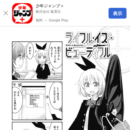
少年ジャンプ＋
株式会社 集英社
表示
無料
─
Google Play