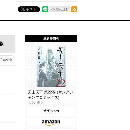
RSSフィード
ポスト
埋め込む
最新巻情報
覧
1話から
天上天下 第22巻 (ヤングジ
ャンプコミックス)
大暮 維人