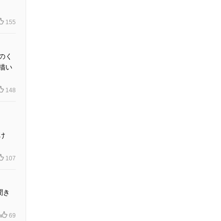
155
のく
描い
148
け
107
聞き
69