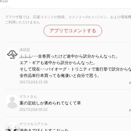
第1話
ブラウザ版では、応援コメントの投稿、コメントへのいいジャン、および通報
ご利用いただけません
アプリでコメントする
未設定
ふふふ･･･全巻買ったけど途中から訳分からんなった。
エア・ギアも途中から訳分からんなった。
そして現在･･･バイオーグ・トリニティで進行形で訳分から
全作品単行本買ってる俺凄いと自分で思う。
2017/12/16 21:39
ゲストさん
案の定絵しか褒められてなくて草
2017/12/16 05:22
ケツァルコアトル
途中までほんとすこだった。