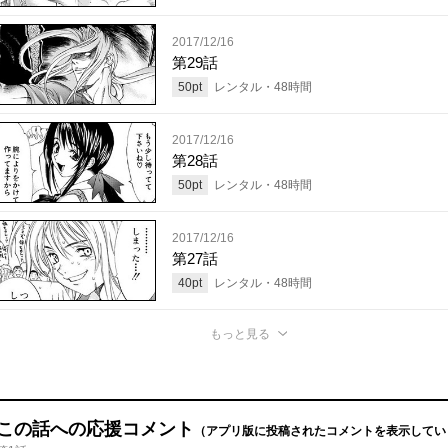
2017/12/16
第29話
50
pt
レンタル・
48
時間
2017/12/16
第28話
50
pt
レンタル・
48
時間
2017/12/16
第27話
40
pt
レンタル・
48
時間
もっと見る
この話への応援コメント
（アプリ版に投稿されたコメントを表示してい