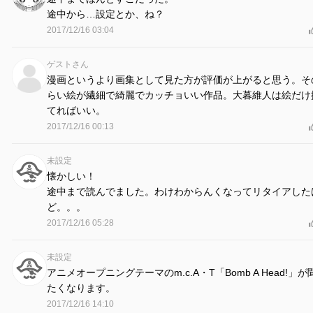
途中から…設定とか、ね？
2017/12/16 03:04
ゲストさん
漫画というより画集として見た方が評価が上がると思う。そ
らい絵が繊細で綺麗でカッチョいい作品。大暮維人は絵だけ
てればいい。
2017/12/16 00:13
未設定
懐かしい！
途中まで読んでました。わけわからんくなってリタイアした
ど。。。
2017/12/16 05:28
未設定
アニメオープニングテーマのm.c.A・T「Bomb A Head!」が
たくなります。
2017/12/16 14:10