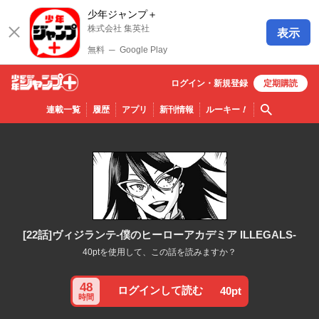
少年ジャンプ＋
株式会社 集英社
表示
無料
─
Google Play
ログイン・
新規
登録
定期購読
少年ジ
検索
連載一覧
履歴
アプリ
新刊情報
ルーキー
！
ャンプ
＋
[22話]ヴィジランテ-僕のヒーローアカデミア ILLEGALS-
40ptを使用して、この話を読みますか？
48
ログインして読む
40pt
時間