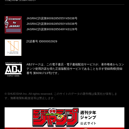
JASRAC許諾第9009285055Y45038号
JASRAC許諾第9009285050Y45038号
JASRAC許諾第9009285049Y43128号
許諾番号 ID000002929
ABJマークは、この電子書店・電子書籍配信サービスが、著作権者からコン
テンツ使用許諾を得た正規版配信サービスであることを示す登録商標(登録
番号 第6091713号)です。
©
SHUEISHA Inc
. All rights reserved. このサイトのデータの著作権は集英社が保有しま
す。無断複製転載放送等は禁止します。