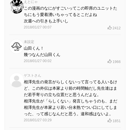
えとにゃ
この漫画のなにがすごいってこの即席のユニットた
ちにもう愛着湧いちゃってるとこだよね
次週への引きも上手いし
2018/01/27 00:07
2412
未設定
山田くん！
幾つなんだ山田くん
2018/01/27 00:02
1966
ゲストさん
相澤先生の発言がらしくないって言ってる人いるけ
ど、この外伝は本家より前の時間軸だし先生達はま
だ若手寄りの立ち位置だと思うんだよな。
相澤先生が「らしくない」発言しちゃうのも、まだ
相澤先生が本家より若い分未熟でつい口にしてしま
った、って感じなんだと思う。違和感はないよ。
2018/01/27 03:29
1851