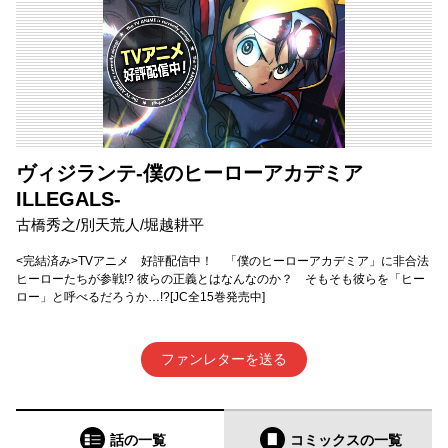
ヴィジランテ-僕のヒーローアカデミア
ILLEGALS-
古橋秀之/別天荒人/堀越耕平
<完結済み>TVアニメ 好評配信中！ 「僕のヒーローアカデミア」に非合法
ヒーローたちが参戦!? 彼らの正義とはなんなのか？ そもそも彼らを「ヒー
ロー」と呼べるだろうか…!?[JC全15巻発売中]
ファンレターを送る
話の一覧
コミックス
の一覧