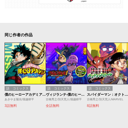
同じ作者の作品
話
コミックス
話
コミックス
話
コミックス
僕のヒーローアカデミア チームアップミッション
ヴィジランテ-僕のヒーローアカデミア ILLEGALS-特別編
スパイダーマン：オクトパスガール
あきやま陽光/堀越耕平
古橋秀之/別天荒人/堀越耕平
古橋秀之/別天荒人/MARVEL
3話無料
全話無料
8話無料