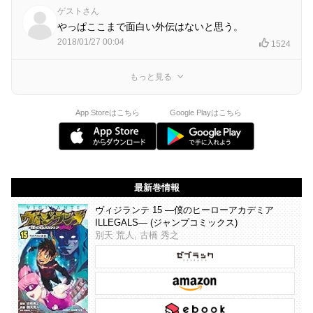
ゲストさん
やっぱここまで面白い外伝はないと思う。
2018/01/27 00:04
1524
もっと見る
App Storeはこちら
Google Playはこちら
最新巻情報
ヴィジランテ 15 ―僕のヒーローアカデミア
ILLEGALS― (ジャンプコミックス)
別天 荒人, 古橋 秀之