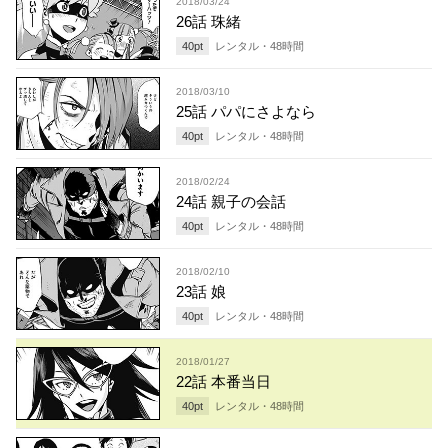
2018/03/24
26話 珠緒
40
pt
レンタル・
48
時間
2018/03/10
25話 パパにさよなら
40
pt
レンタル・
48
時間
2018/02/24
24話 親子の会話
40
pt
レンタル・
48
時間
2018/02/10
23話 娘
40
pt
レンタル・
48
時間
2018/01/27
22話 本番当日
40
pt
レンタル・
48
時間