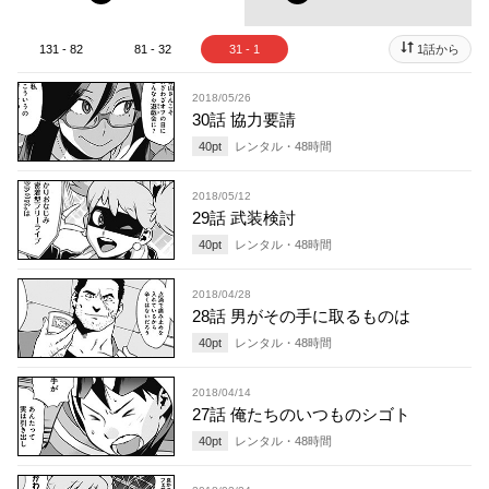
131 - 82
81 - 32
31 - 1
1話から
2018/05/26
30話 協力要請
40
pt
レンタル・
48
時間
2018/05/12
29話 武装検討
40
pt
レンタル・
48
時間
2018/04/28
28話 男がその手に取るものは
40
pt
レンタル・
48
時間
2018/04/14
27話 俺たちのいつものシゴト
40
pt
レンタル・
48
時間