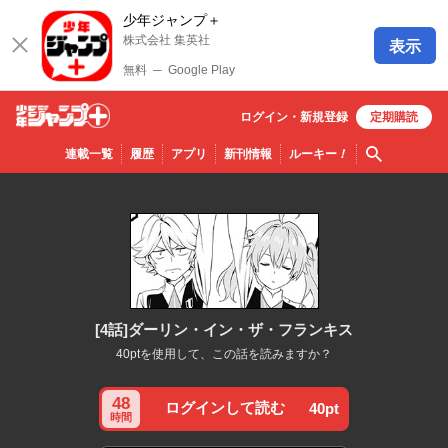
少年ジャンプ＋
株式会社 集英社
表示
無料
─
Google Play
ログイン・
新規
登録
定期購読
少年ジ
検索
連載一覧
履歴
アプリ
新刊情報
ルーキー
！
ャンプ
＋
[4話]ダーリン・イン・ザ・フランキス
40ptを使用して、この話を読みますか？
48
ログインして読む
40pt
時間