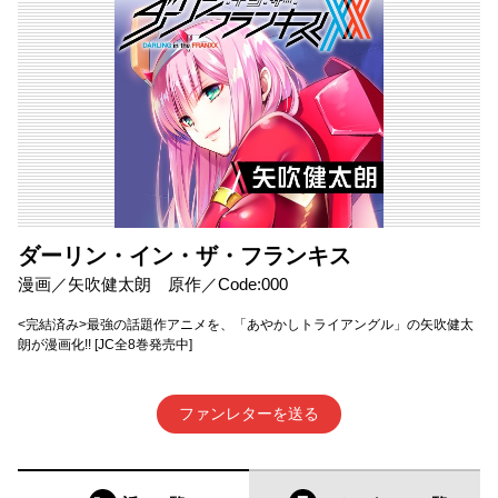
ダーリン・イン・ザ・フランキス
漫画／矢吹健太朗 原作／Code:000
<完結済み>最強の話題作アニメを、「あやかしトライアングル」の矢吹健太
朗が漫画化!! [JC全8巻発売中]
ファンレターを送る