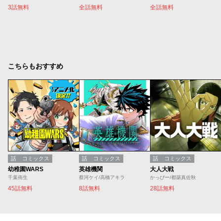
3話無料
全話無料
全話無料
こちらもおすすめ
話
コミックス
話
コミックス
話
コミックス
幼稚園WARS
英雄機関
大人大戦
千葉侑生
蔡河ケイ/高橋アキラ
かっぴー/都築真佐秋
45話無料
8話無料
28話無料