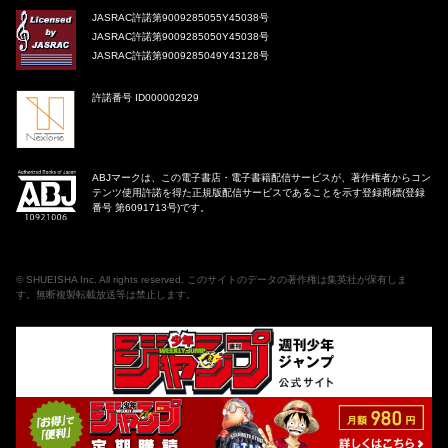
JASRAC許諾第9009285055Y45038号
JASRAC許諾第9009285050Y45038号
JASRAC許諾第9009285049Y43128号
許諾番号 ID000002929
ABJマークは、この電子書店・電子書籍配信サービスが、著作権者からコン
テンツ使用許諾を得た正規版配信サービスであることを示す登録商標(登録
番号 第6091713号)です。
©
SHUEISHA Inc
. All rights reserved. このサイトのデータの著作権は集英社が保有しま
す。無断複製転載放送等は禁止します。