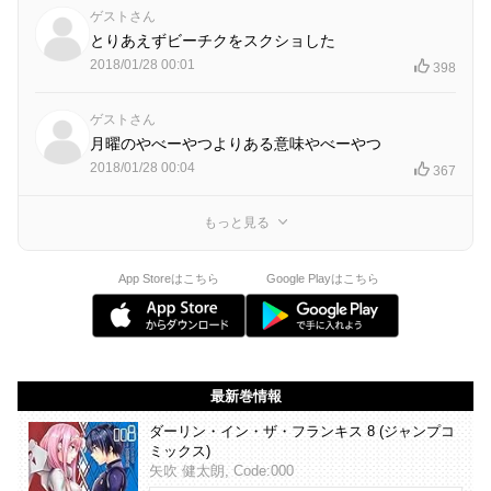
ゲストさん
とりあえずビーチクをスクショした
2018/01/28 00:01
398
ゲストさん
月曜のやべーやつよりある意味やべーやつ
2018/01/28 00:04
367
もっと見る
App Storeはこちら
Google Playはこちら
最新巻情報
ダーリン・イン・ザ・フランキス 8 (ジャンプコ
ミックス)
矢吹 健太朗, Code:000