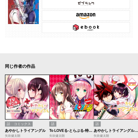
同じ作者の作品
話
コミックス
話
話
あやかしトライアングル
To LOVEる-とらぶる-特別読切
あやかしトライアングル／週刊少年ジャンプ新連載試し読み
矢吹健太朗
矢吹健太朗
矢吹健太朗