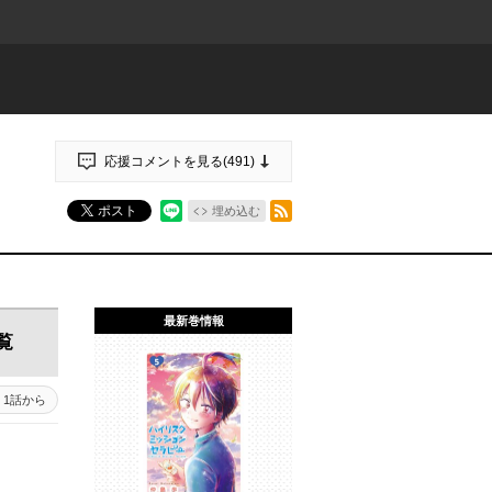
応援コメントを見る(
491
)
RSSフィード
ポスト
埋め込む
最新巻情報
覧
1話から