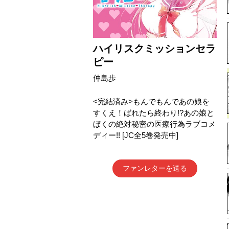
ハイリスクミッションセラ
ピー
仲島歩
<完結済み>もんでもんであの娘を
すくえ！ばれたら終わり!?あの娘と
ぼくの絶対秘密の医療行為ラブコメ
ディー!! [JC全5巻発売中]
ファンレターを送る