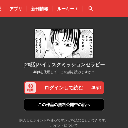
検索
歴
アプリ
新刊情報
ルーキー
！
[20話]ハイリスクミッションセラピー
40ptを使用して、この話を読みますか？
48
40pt
ログインして読む
時間
この作品の
無料公開中の話へ
購入したポイントを使ってマンガを読むことができます。
ポイントについて