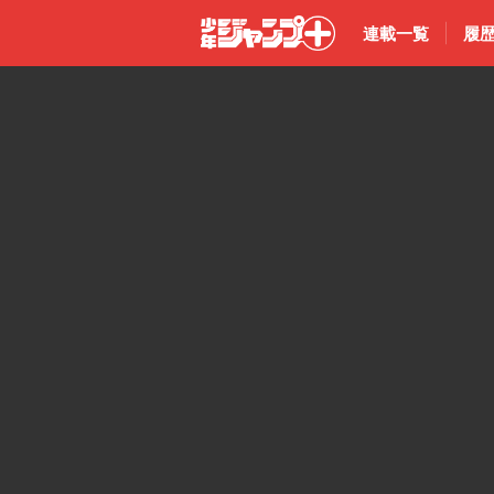
連載一覧
履
少年ジャン
プ＋