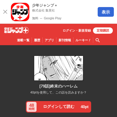
少年ジャンプ＋
株式会社 集英社
表示
無料
─
Google Play
ログイン・
新規
登録
定期購読
少年ジ
検索
連載一覧
履歴
アプリ
新刊情報
ルーキー
！
ャンプ
＋
[79話]終末のハーレム
40ptを使用して、この話を読みますか？
48
ログインして読む
40pt
時間