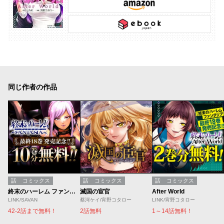
同じ作者の作品
話
コミックス
話
コミックス
話
コミックス
終末のハーレム ファンタジア
滅国の宦官
After World
LINK/SAVAN
蔡河ケイ/宵野コタロー
LINK/宵野コタロー
42-2話まで無料！
2話無料
1～14話無料！