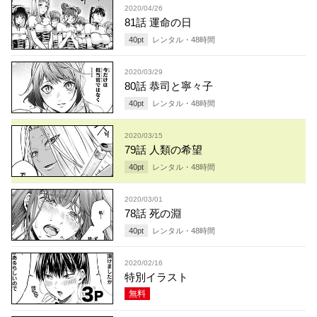
2020/04/26
81話 運命の日
40
pt
レンタル・
48
時間
2020/03/29
80話 恭司と寧々子
40
pt
レンタル・
48
時間
2020/03/15
79話 人類の希望
40
pt
レンタル・
48
時間
2020/03/01
78話 死の淵
40
pt
レンタル・
48
時間
2020/02/16
特別イラスト
無料