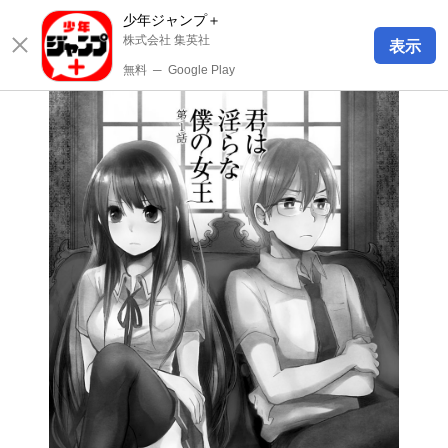
少年ジャンプ＋
株式会社 集英社
表示
無料
─
Google Play