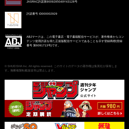
JASRAC許諾第9009285049Y43128号
許諾番号 ID000002929
ABJマークは、この電子書店・電子書籍配信サービスが、著作権者からコン
テンツ使用許諾を得た正規版配信サービスであることを示す登録商標(登録
番号 第6091713号)です。
©
SHUEISHA Inc
. All rights reserved. このサイトのデータの著作権は集英社が保有しま
す。無断複製転載放送等は禁止します。