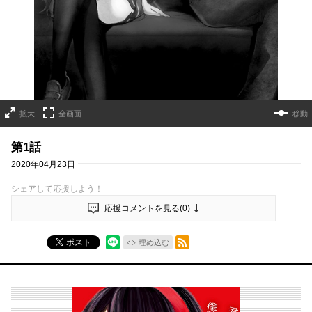
拡大
全画面
移動
第1話
2020年04月23日
シェアして応援しよう！
応援コメントを見る(
0
)
RSSフィード
ポスト
埋め込む