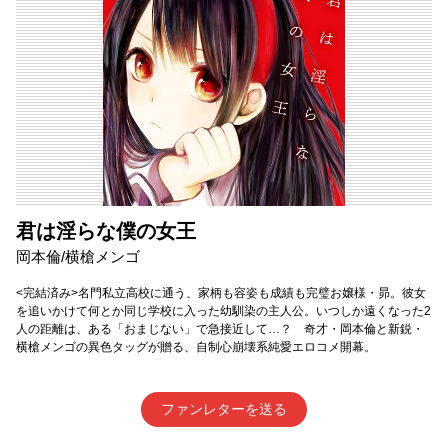
君は淫らな僕の女王
岡本倫/横槍メンゴ
<完結済み>名門私立高校に通う、家柄も容姿も成績も完璧お嬢様・昴。彼女
を追いかけて何とか同じ学校に入った幼馴染の主人公。いつしか遠くなった2
人の距離は、ある「おまじない」で急接近して…？ 奇才・岡本倫と新鋭・
横槍メンゴの異色タッグが贈る、自制心崩壊系純愛エロコメ開幕。
ファンレターを送る