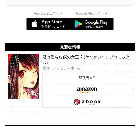
App Storeはこちら
Google Playはこちら
最新巻情報
君は淫らな僕の女王 2 (ヤングジャンプコミック
ス)
横槍 メンゴ, 岡本 倫