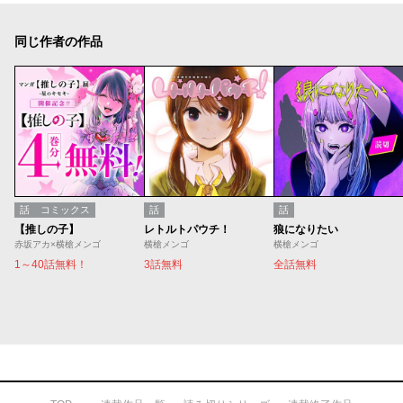
同じ作者の作品
話
コミックス
話
話
【推しの子】
レトルトパウチ！
狼になりたい
赤坂アカ×横槍メンゴ
横槍メンゴ
横槍メンゴ
1～40話無料！
3話無料
全話無料