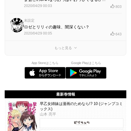
2020/04/29 00:03
803
未設定
ロゼとリリィの趣味、闇深くない？
2020/04/29 00:05
643
もっと見る
App Storeはこちら
Google Playはこちら
最新巻情報
早乙女姉妹は漫画のためなら!? 10 (ジャンプコミ
ックス)
山本 亮平