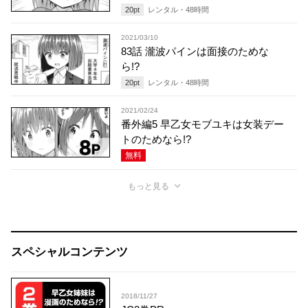
20
pt
レンタル・
48
時間
2021/03/10
83話 瀧波パインは面接のためな
ら!?
20
pt
レンタル・
48
時間
2021/02/24
番外編5 早乙女モブユキは女装デー
トのためなら!?
無料
もっと見る
スペシャルコンテンツ
2018/11/27