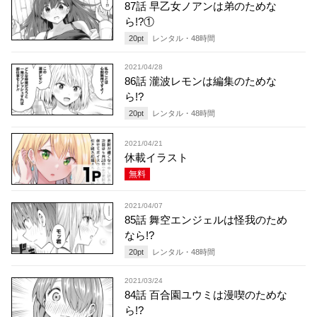
87話 早乙女ノアンは弟のためな
ら!?①
20
pt
レンタル・
48
時間
2021/04/28
86話 瀧波レモンは編集のためな
ら!?
20
pt
レンタル・
48
時間
2021/04/21
休載イラスト
無料
2021/04/07
85話 舞空エンジェルは怪我のため
なら!?
20
pt
レンタル・
48
時間
2021/03/24
84話 百合園ユウミは漫喫のためな
ら!?