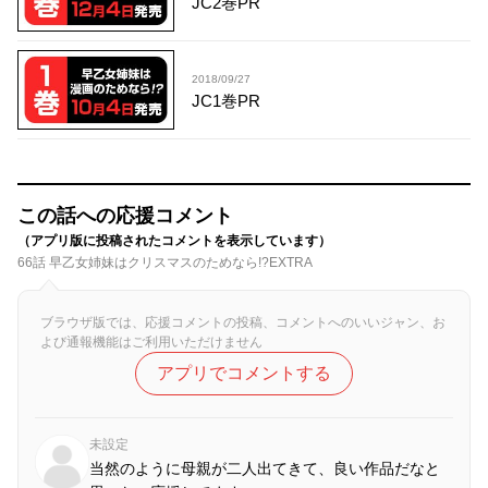
JC2巻PR
2018/09/27
JC1巻PR
この話への応援コメント
（アプリ版に投稿されたコメントを表示しています）
66話 早乙女姉妹はクリスマスのためなら!?EXTRA
ブラウザ版では、応援コメントの投稿、コメントへのいいジャン、お
よび通報機能はご利用いただけません
アプリでコメントする
未設定
当然のように母親が二人出てきて、良い作品だなと