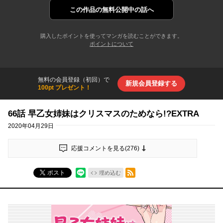
この作品の
無料公開中の話へ
購入したポイントを使ってマンガを読むことができます。
ポイントについて
無料の会員登録（初回）で
新規会員登録する
100pt プレゼント！
66話 早乙女姉妹はクリスマスのためなら!?EXTRA
2020年04月29日
応援コメントを見る(
276
)
RSSフィード
ポスト
埋め込む