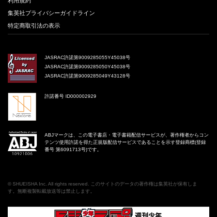
利用規約
集英社プライバシーガイドライン
特定商取引法の表示
JASRAC許諾第9009285055Y45038号
JASRAC許諾第9009285050Y45038号
JASRAC許諾第9009285049Y43128号
許諾番号 ID000002929
ABJマークは、この電子書店・電子書籍配信サービスが、著作権者からコン
テンツ使用許諾を得た正規版配信サービスであることを示す登録商標(登録
番号 第6091713号)です。
©
SHUEISHA Inc
. All rights reserved. このサイトのデータの著作権は集英社が保有しま
す。無断複製転載放送等は禁止します。