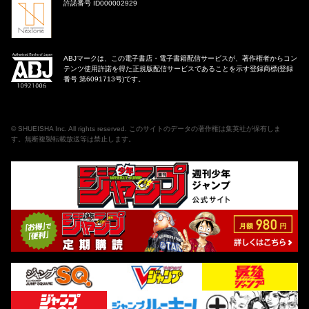
許諾番号 ID000002929
ABJマークは、この電子書店・電子書籍配信サービスが、著作権者からコン
テンツ使用許諾を得た正規版配信サービスであることを示す登録商標(登録
番号 第6091713号)です。
©
SHUEISHA Inc
. All rights reserved. このサイトのデータの著作権は集英社が保有しま
す。無断複製転載放送等は禁止します。