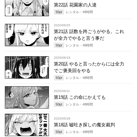
第22話 花園家の人達
50
pt
レンタル・
48
時間
2020/06/25
第21話 話数を跨ごうがやる。これ
が全力でやると言う事だ
50
pt
レンタル・
48
時間
2020/06/18
第20話 やると言ったからには全力
でご褒美回をやる
50
pt
レンタル・
48
時間
2020/06/11
第19話 この命にかえても
50
pt
レンタル・
48
時間
2020/05/28
第18話 嘘吐き探しの魔女裁判
50
pt
レンタル・
48
時間