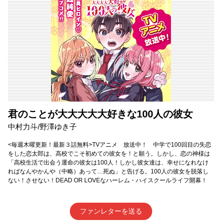
君のことが大大大大大好きな100人の彼女
中村力斗/野澤ゆき子
<毎週木曜更新！最新３話無料>TVアニメ 放送中！ 中学で100回目の失恋
をした恋太郎は、高校でこそ初めての彼女を！と願う。しかし、恋の神様は
「高校生活で出会う運命の彼女は100人！しかし彼女達は、幸せになれなけ
ればなんやかんや（中略）あって…死ぬ」と告げる。100人の彼女を脱落し
ない！させない！DEAD OR LOVEなハーレム・ハイスクールライフ開幕！
ファンレターを送る