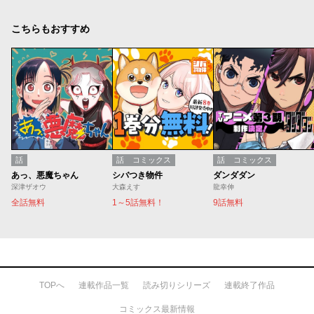
こちらもおすすめ
話
話
コミックス
話
コミックス
あっ、悪魔ちゃん
シバつき物件
ダンダダン
深津ザオウ
大森えす
龍幸伸
全話無料
1～5話無料！
9話無料
TOPへ
連載作品一覧
読み切りシリーズ
連載終了作品
コミックス最新情報