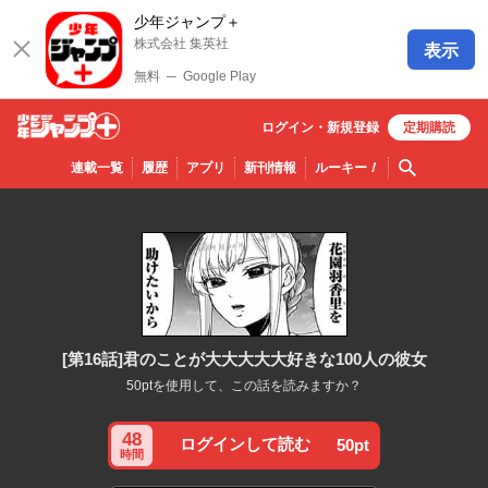
少年ジャンプ＋
株式会社 集英社
表示
無料
─
Google Play
ログイン・
新規
登録
定期購読
少年ジ
検索
連載一覧
履歴
アプリ
新刊情報
ルーキー
！
ャンプ
＋
[第16話]君のことが大大大大大好きな100人の彼女
50ptを使用して、この話を読みますか？
48
ログインして読む
50pt
時間