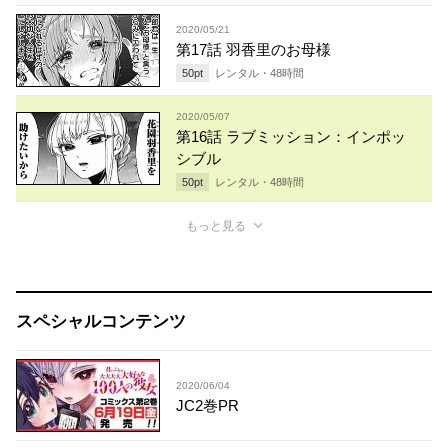
2020/05/21
第17話 羽香里のお母様
50
pt
レンタル・
48
時間
2020/05/07
第16話 ラブミッション：インポッ
シブル
50
pt
レンタル・
48
時間
もっと見る
スペシャルコンテンツ
2020/06/04
JC2巻PR