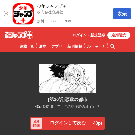
少年ジャンプ＋
株式会社 集英社
表示
無料
─
Google Play
ログイン・
新規
登録
定期購読
少年ジ
検索
連載一覧
履歴
アプリ
新刊情報
ルーキー
！
ャンプ
＋
[第36話]恋獄の都市
40ptを使用して、この話を読みますか？
48
ログインして読む
40pt
時間