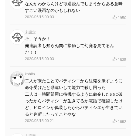
なんかわからんけど毎週読んでしまうからある意味
すごい漫画なのかもしれない
2020/05/15 00:03
1950
未設定
そ、そうか！
俺達読者も知らぬ間に接触して幻覚を見てるん
だ！！
2020/05/15 00:03
1835
kobito
二人が来たことでパティシエから組織を潰すように
命令受けたと勘違いして能力で殺し回った
二人は一時間部屋に待機するように命令したのに破
ったからパティシエが生きてるか電話で確認したけ
ど、ヒロインが偽装したからパティシエが生きてい
ると判断したってことやな
2020/05/15 00:21
1692
未設定