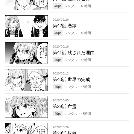
40
pt
レンタル・
48
時間
2020/06/26
第42話 恋獄
40
pt
レンタル・
48
時間
2020/06/19
第41話 残された理由
40
pt
レンタル・
48
時間
2020/06/12
第40話 世界の完成
40
pt
レンタル・
48
時間
2020/06/05
第39話 亡霊
40
pt
レンタル・
48
時間
2020/05/29
第38話 転移