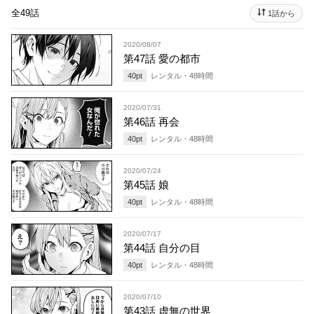
全49話
1話から
2020/08/07
第47話 愛の都市
40
pt
レンタル・
48
時間
2020/07/31
第46話 再会
40
pt
レンタル・
48
時間
2020/07/24
第45話 娘
40
pt
レンタル・
48
時間
2020/07/17
第44話 自分の目
40
pt
レンタル・
48
時間
2020/07/10
第43話 虚無の世界