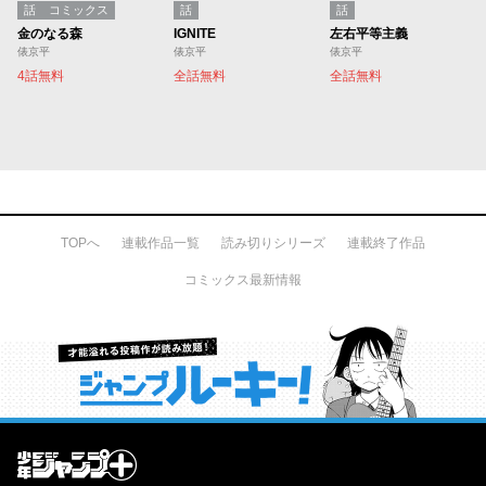
話
コミックス
話
話
金のなる森
IGNITE
左右平等主義
俵京平
俵京平
俵京平
4話無料
全話無料
全話無料
TOPへ
連載作品一覧
読み切りシリーズ
連載終了作品
コミックス最新情報
才能溢れる投稿作が読み放題！ ジャンプルーキー！