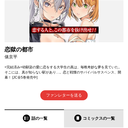
恋獄の都市
俵京平
<完結済み>幼馴染の愛に恋をする大学生の真は、毎晩奇妙な夢を見ていた。
そこには、真が知らない駅があり…。恋と戦慄のサバイバルサスペンス、開
幕！ [JC全5巻発売中]
ファンレターを送る
話の一覧
コミックス
の一覧