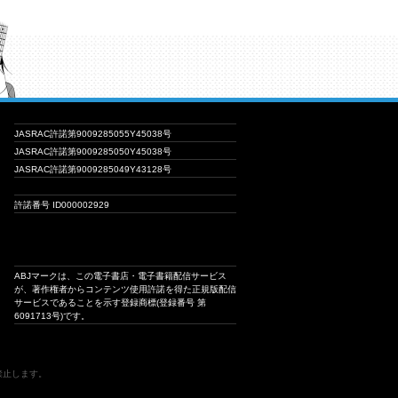
JASRAC許諾第9009285055Y45038号
JASRAC許諾第9009285050Y45038号
JASRAC許諾第9009285049Y43128号
許諾番号 ID000002929
ABJマークは、この電子書店・電子書籍配信サービス
が、著作権者からコンテンツ使用許諾を得た正規版配信
サービスであることを示す登録商標(登録番号 第
6091713号)です。
は禁止します。