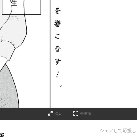
拡大
全画面
シェアして応援し
版