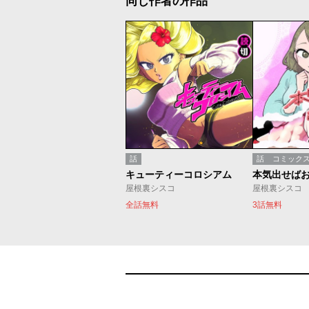
同じ作者の作品
話
話
コミック
キューティーコロシアム
本気出せば
屋根裏シスコ
屋根裏シスコ
全話無料
3話無料