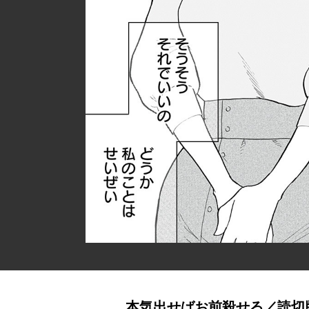
本気出せばお前殺せる／読切