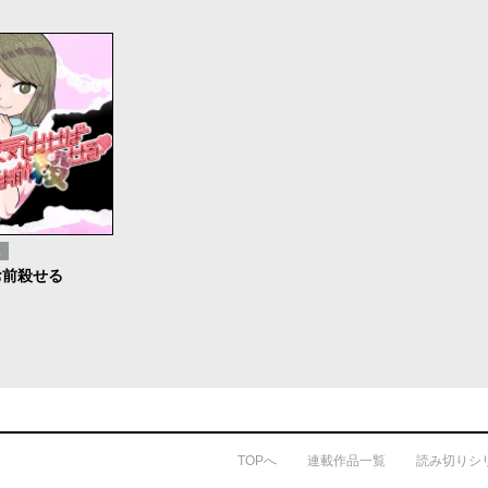
ス
お前殺せる
TOPへ
連載作品一覧
読み切りシ