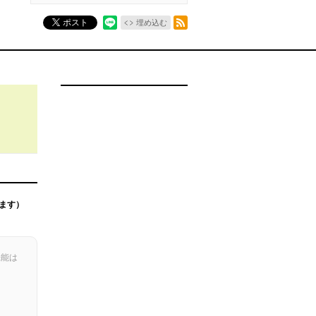
RSSフィード
ポスト
埋め込む
ます）
機能は