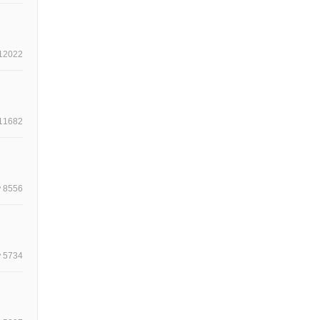
12022
11682
8556
5734