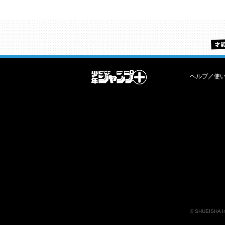
ヘルプ／使
©
SHUEISHA I