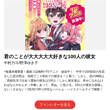
君のことが大大大大大好きな100人の彼女
中村力斗/野澤ゆき子
<毎週木曜更新！最新３話無料>TVアニメ 放送中！ 中学で100回目の失恋
をした恋太郎は、高校でこそ初めての彼女を！と願う。しかし、恋の神様は
「高校生活で出会う運命の彼女は100人！しかし彼女達は、幸せになれなけ
ればなんやかんや（中略）あって…死ぬ」と告げる。100人の彼女を脱落し
ない！させない！DEAD OR LOVEなハーレム・ハイスクールライフ開幕！
ファンレターを送る