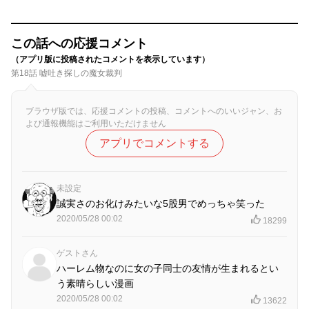
この話への応援コメント
（アプリ版に投稿されたコメントを表示しています）
第18話 嘘吐き探しの魔女裁判
ブラウザ版では、応援コメントの投稿、コメントへのいいジャン、お
よび通報機能はご利用いただけません
アプリでコメントする
未設定
誠実さのお化けみたいな5股男でめっちゃ笑った
2020/05/28 00:02
18299
ゲストさん
ハーレム物なのに女の子同士の友情が生まれるとい
う素晴らしい漫画
2020/05/28 00:02
13622