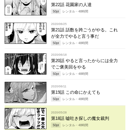
第22話 花園家の人達
50
pt
レンタル・
48
時間
2020/06/25
第21話 話数を跨ごうがやる。これ
が全力でやると言う事だ
50
pt
レンタル・
48
時間
2020/06/18
第20話 やると言ったからには全力
でご褒美回をやる
50
pt
レンタル・
48
時間
2020/06/11
第19話 この命にかえても
50
pt
レンタル・
48
時間
2020/05/28
第18話 嘘吐き探しの魔女裁判
50
pt
レンタル・
48
時間