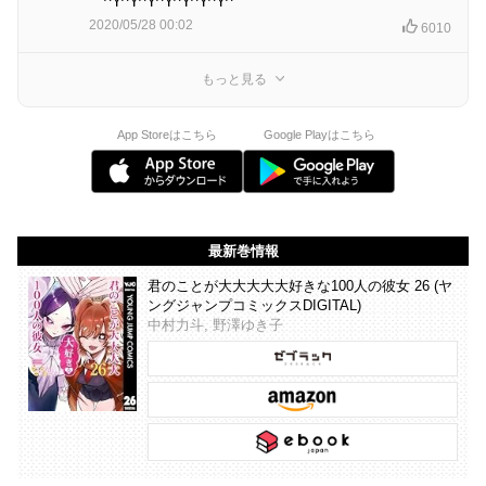
￣^Y^Y^Y^Y^Y^Y^Y^￣
2020/05/28 00:02
6010
もっと見る
App Storeはこちら
Google Playはこちら
最新巻情報
君のことが大大大大大好きな100人の彼女 26 (ヤ
ングジャンプコミックスDIGITAL)
中村力斗, 野澤ゆき子