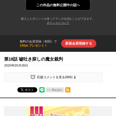
この作品の
無料公開中の話へ
購入したポイントを使ってマンガを読むことができます。
ポイントについて
無料の会員登録（初回）で
新規会員登録する
100pt プレゼント！
第18話 嘘吐き探しの魔女裁判
2020年05月28日
応援コメントを見る(
966
)
RSSフィード
ポスト
埋め込む