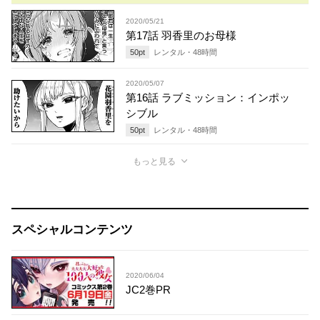
2020/05/21
第17話 羽香里のお母様
50
pt
レンタル・
48
時間
2020/05/07
第16話 ラブミッション：インポッ
シブル
50
pt
レンタル・
48
時間
もっと見る
スペシャルコンテンツ
2020/06/04
JC2巻PR