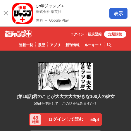
少年ジャンプ＋
株式会社 集英社
表示
無料
─
Google Play
ログイン・
新規
登録
定期購読
少年ジ
検索
連載一覧
履歴
アプリ
新刊情報
ルーキー
！
ャンプ
＋
[第18話]君のことが大大大大大好きな100人の彼女
50ptを使用して、この話を読みますか？
48
ログインして読む
50pt
時間