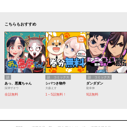
こちらもおすすめ
話
話
コミックス
話
コミックス
あっ、悪魔ちゃん
シバつき物件
ダンダダン
深津ザオウ
大森えす
龍幸伸
全話無料
1～5話無料！
9話無料