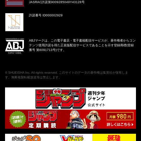
JASRAC許諾第9009285049Y43128号
許諾番号 ID000002929
ABJマークは、この電子書店・電子書籍配信サービスが、著作権者からコン
テンツ使用許諾を得た正規版配信サービスであることを示す登録商標(登録
番号 第6091713号)です。
©
SHUEISHA Inc
. All rights reserved. このサイトのデータの著作権は集英社が保有しま
す。無断複製転載放送等は禁止します。