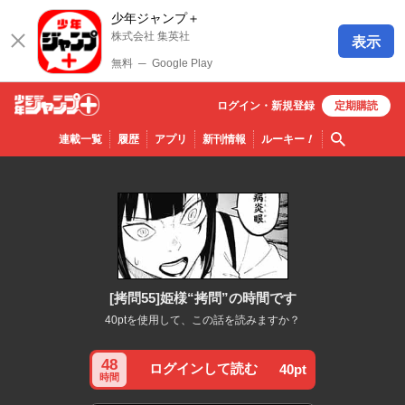
少年ジャンプ＋
株式会社 集英社
表示
無料
─
Google Play
ログイン・
新規
登録
定期購読
少年ジ
検索
連載一覧
履歴
アプリ
新刊情報
ルーキー
！
ャンプ
＋
[拷問55]姫様“拷問”の時間です
40ptを使用して、この話を読みますか？
48
ログインして読む
40pt
時間