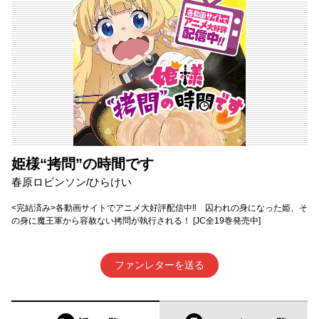
姫様“拷問”の時間です
春原ロビンソン/ひらけい
<完結済み>各動画サイトでアニメ大好評配信中‼ 囚われの身になった姫、そ
の身に魔王軍から容赦ない拷問が執行される！ [JC全19巻発売中]
ファンレターを送る