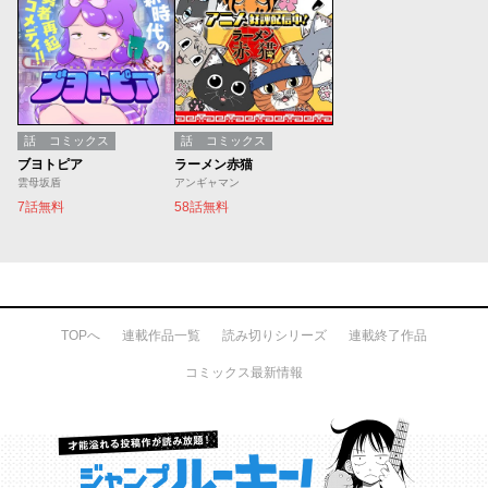
話
コミックス
話
コミックス
ブヨトピア
ラーメン赤猫
雲母坂盾
アンギャマン
7話無料
58話無料
TOPへ
連載作品一覧
読み切りシリーズ
連載終了作品
コミックス最新情報