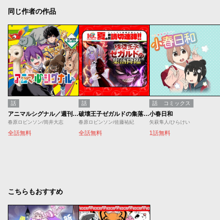
同じ作者の作品
話
話
話
コミックス
アニマルシグナル／週刊少年ジャンプ新連載試し読み
破壊王子ゼガルドの集落降臨
小春日和
春原ロビンソン/筒井大志
春原ロビンソン/佐藤祐紀
矢萩隼人/ひらけい
全話無料
全話無料
1話無料
こちらもおすすめ