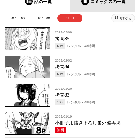
話の一覧
コミックス
の一覧
287 - 188
187 - 88
87 - 1
1話から
2021/02/09
拷問85
40
pt
レンタル・
48
時間
2021/02/02
拷問84
40
pt
レンタル・
48
時間
2021/01/26
拷問83
40
pt
レンタル・
48
時間
2021/01/19
小冊子用描き下ろし番外編再掲
無料