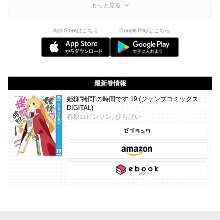
もっと見る
App Storeはこちら
Google Playはこちら
最新巻情報
姫様“拷問”の時間です 19 (ジャンプコミックス
DIGITAL)
春原ロビンソン, ひらけい