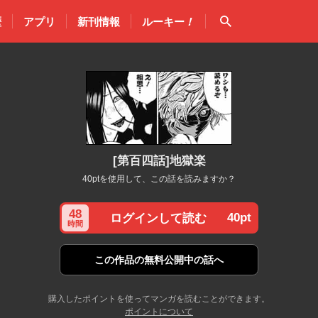
検索
歴
アプリ
新刊情報
ルーキー
！
[第百四話]地獄楽
40ptを使用して、この話を読みますか？
48
40pt
ログインして読む
時間
この作品の
無料公開中の話へ
購入したポイントを使ってマンガを読むことができます。
ポイントについて