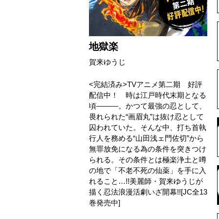
地獄楽
賀来ゆうじ
<完結済み>TVアニメ第二期 好評
配信中！ 時は江戸時代末期となる
頃―――。かつて最強の忍として、
畏れられた“画眉丸”は抜け忍として
囚われていた。そんな中、打ち首執
行人を務める“山田浅ェ門佐切”から
無罪放免になる為の条件を突きつけ
られる。その条件とは極楽浄土と噂
の地で「不老不死の仙薬」を手に入
れること…!!美麗師・賀来ゆうじが
描く忍法浪漫活劇いざ開幕!![JC全13
巻発売中]