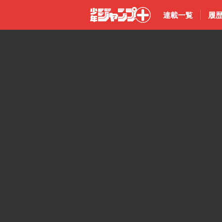
連載一覧
履
少年ジャン
プ＋