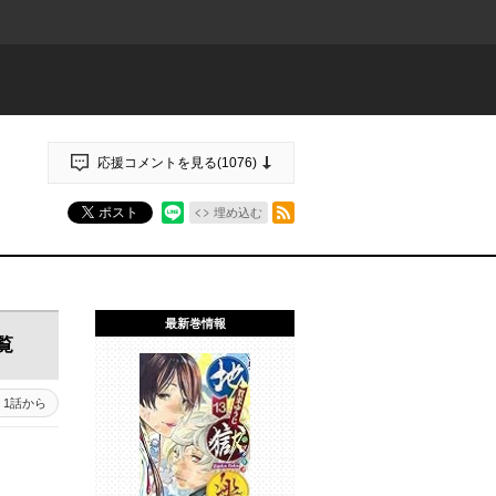
応援コメントを見る(
1076
)
RSSフィード
ポスト
埋め込む
最新巻情報
覧
1話から