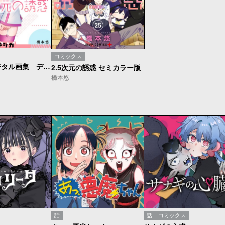
コミックス
ジャンプデジタル画集 デジガ 2.5次元の誘惑
2.5次元の誘惑 セミカラー版
橋本悠
話
話
コミックス