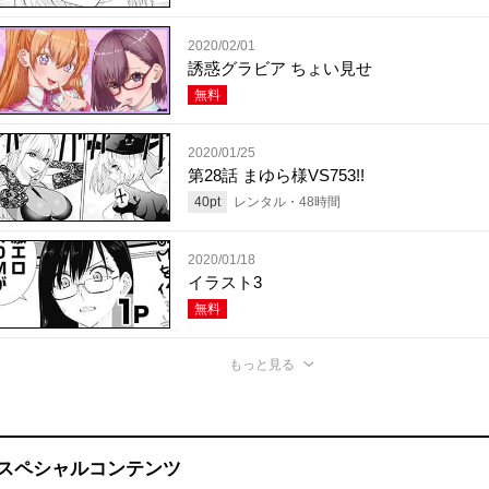
2020/02/01
誘惑グラビア ちょい見せ
無料
2020/01/25
第28話 まゆら様VS753!!
40
pt
レンタル・
48
時間
2020/01/18
イラスト3
無料
もっと見る
スペシャルコンテンツ