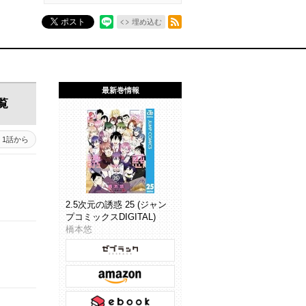
RSSフィード
ポスト
埋め込む
最新巻情報
覧
1話から
2.5次元の誘惑 25 (ジャン
プコミックスDIGITAL)
橋本悠