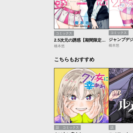
コミックス
コミックス
2.5次元の誘惑【期間限定無料】
橋本悠
橋本悠
こちらもおすすめ
話
コミックス
話