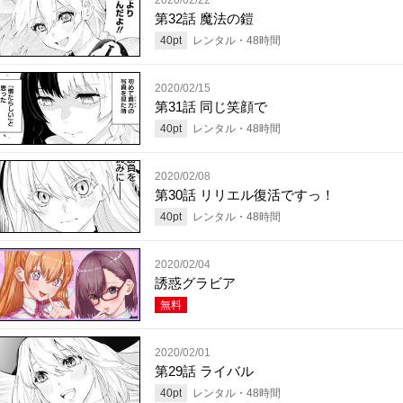
第32話 魔法の鎧
40
pt
レンタル・
48
時間
2020/02/15
第31話 同じ笑顔で
40
pt
レンタル・
48
時間
2020/02/08
第30話 リリエル復活ですっ！
40
pt
レンタル・
48
時間
2020/02/04
誘惑グラビア
無料
2020/02/01
第29話 ライバル
40
pt
レンタル・
48
時間