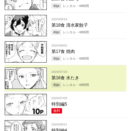
40
pt
レンタル・
48
時間
2020/08/16
第18食 清水家餃子
40
pt
レンタル・
48
時間
2020/08/02
第17食 焼肉
40
pt
レンタル・
48
時間
2020/07/19
第16食 水たき
40
pt
レンタル・
48
時間
2020/07/05
特別編5
無料
2020/06/21
特別編4