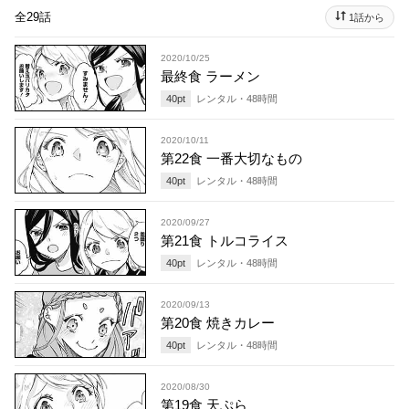
全29話
1話から
2020/10/25
最終食 ラーメン
40
pt
レンタル・
48
時間
2020/10/11
第22食 一番大切なもの
40
pt
レンタル・
48
時間
2020/09/27
第21食 トルコライス
40
pt
レンタル・
48
時間
2020/09/13
第20食 焼きカレー
40
pt
レンタル・
48
時間
2020/08/30
第19食 天ぷら