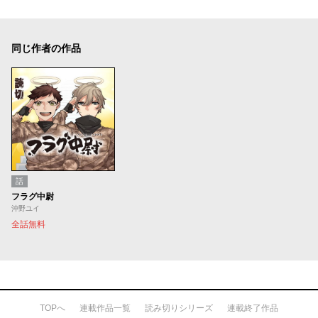
同じ作者の作品
話
フラグ中尉
沖野ユイ
全話無料
TOPへ
連載作品一覧
読み切りシリーズ
連載終了作品