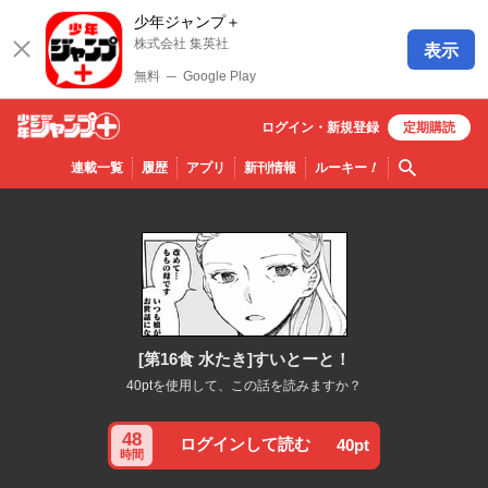
少年ジャンプ＋
株式会社 集英社
表示
無料
─
Google Play
ログイン・
新規
登録
定期購読
少年ジ
検索
連載一覧
履歴
アプリ
新刊情報
ルーキー
！
ャンプ
＋
[第16食 水たき]すいとーと！
40ptを使用して、この話を読みますか？
48
ログインして読む
40pt
時間