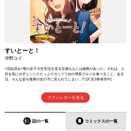
すいとーと！
沖野ユイ
<完結済み>華の女子大生生活を送る百瀬ももには秘密があった。それは、人
目を気にせずニンニクたっぷりガッツリめの博多グルメを食べること。ある
日、そんな姿を後輩の女の子に見られてしまい…!? [JC全3巻発売中]
ファンレターを送る
話の一覧
コミックス
の一覧