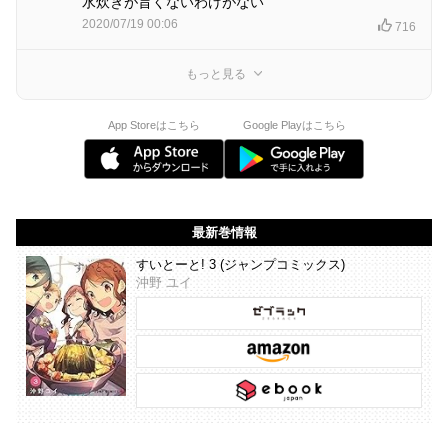
水炊きが旨くないわけがない
2020/07/19 00:06
716
もっと見る
App Storeはこちら
Google Playはこちら
最新巻情報
すいとーと! 3 (ジャンプコミックス)
沖野 ユイ