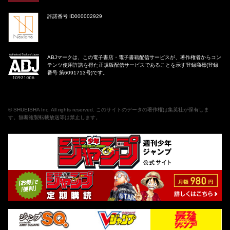
許諾番号 ID000002929
ABJマークは、この電子書店・電子書籍配信サービスが、著作権者からコン
テンツ使用許諾を得た正規版配信サービスであることを示す登録商標(登録
番号 第6091713号)です。
©
SHUEISHA Inc
. All rights reserved. このサイトのデータの著作権は集英社が保有しま
す。無断複製転載放送等は禁止します。