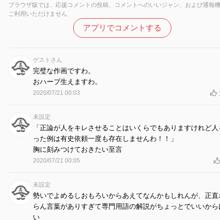
ブラウザ版では、応援コメントの投稿、コメントへのいいジャン、および通報
ご利用いただけません
アプリでコメントする
ゲストさん
完璧な作画ですわ。
おハーブ生えますわ。
2020/07/21 00:03
未設定
「正論が人をキレさせることはいくらでもありますけれど人
った例は有史依頼一度も存在しませんわ！！」
胸に刻みつけておきたい至言
2020/07/21 00:05
未設定
勢いでよめるしおもろいからあえてなんかもしれんが、正直
らん言葉がありすぎて専門用語の解説がちょっとでいいから
い