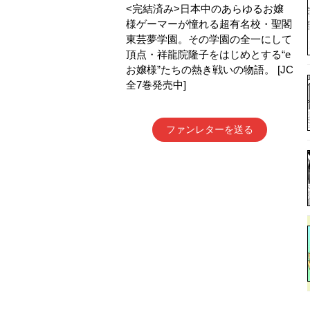
<完結済み>日本中のあらゆるお嬢
様ゲーマーが憧れる超有名校・聖閣
東芸夢学園。その学園の全一にして
頂点・祥龍院隆子をはじめとする“e
お嬢様”たちの熱き戦いの物語。 [JC
全7巻発売中]
ファンレターを送る