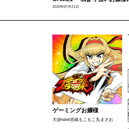
2020年07月21日
ゲーミングお嬢様
大@nani/吉緒もこもこ丸まさお