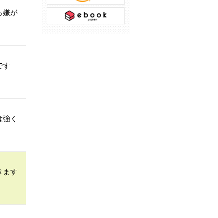
ら嫌が
です
は強く
きます