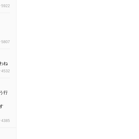
5922
5807
わね
4532
う行
す
4385