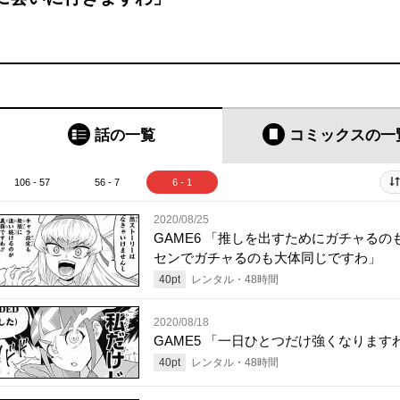
話の一覧
コミックス
の一
106 - 57
56 - 7
6 - 1
2020/08/25
GAME6 「推しを出すためにガチャるの
センでガチャるのも大体同じですわ」
40
pt
レンタル・
48
時間
2020/08/18
GAME5 「一日ひとつだけ強くなります
40
pt
レンタル・
48
時間