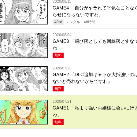
2020/08/11
GAME4 「自分がヤラれて平気なことな
らせにならないですわ」
40
pt
レンタル・
48
時間
2020/08/04
GAME3 「飛び落としても回線落とすな
わ」
無料
2020/07/28
GAME2 「DLC追加キャラが大抵強いの
ないと売れないからですわ」
無料
2020/07/21
GAME1 「私より強いお嬢様に会いに行
わ」
無料