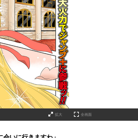
拡大
全画面
様に会いに行きますわ」