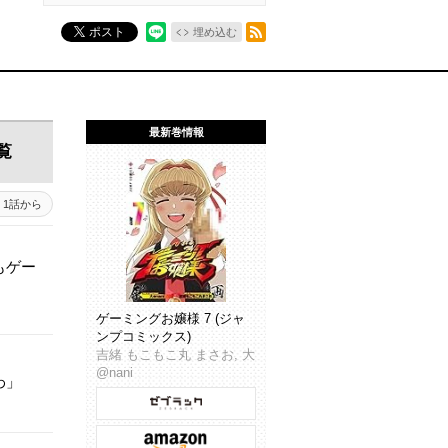
RSSフィード
ポスト
埋め込む
最新巻情報
覧
1話から
もゲー
ゲーミングお嬢様 7 (ジャ
ンプコミックス)
吉緒 もこもこ丸 まさお, 大
@nani
わ」