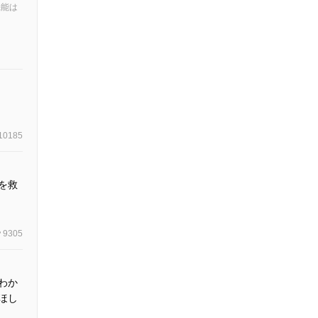
機能は
10185
を救
9305
わか
ほし