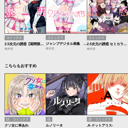
コミックス
コミックス
コミックス
ジャンプデジタル画集 デジガ 2.5次元の誘惑
2.5次元の誘惑【期間限定無料】
2.5次元の誘惑 セミカラー版
橋本悠
橋本悠
橋本悠
こちらもおすすめ
話
コミックス
話
話
コミックス
クソ女に幸あれ
ルノリータ
.A-ドットアリス-