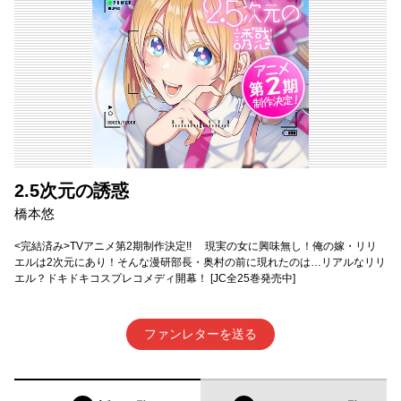
2.5次元の誘惑
橋本悠
<完結済み>TVアニメ第2期制作決定!! 現実の女に興味無し！俺の嫁・リリ
エルは2次元にあり！そんな漫研部長・奥村の前に現れたのは…リアルなリリ
エル？ドキドキコスプレコメディ開幕！ [JC全25巻発売中]
ファンレターを送る