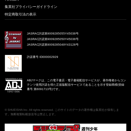
集英社プライバシーガイドライン
特定商取引法の表示
JASRAC許諾第9009285055Y45038号
JASRAC許諾第9009285050Y45038号
JASRAC許諾第9009285049Y43128号
許諾番号 ID000002929
ABJマークは、この電子書店・電子書籍配信サービスが、著作権者からコン
テンツ使用許諾を得た正規版配信サービスであることを示す登録商標(登録
番号 第6091713号)です。
©
SHUEISHA Inc
. All rights reserved. このサイトのデータの著作権は集英社が保有しま
す。無断複製転載放送等は禁止します。