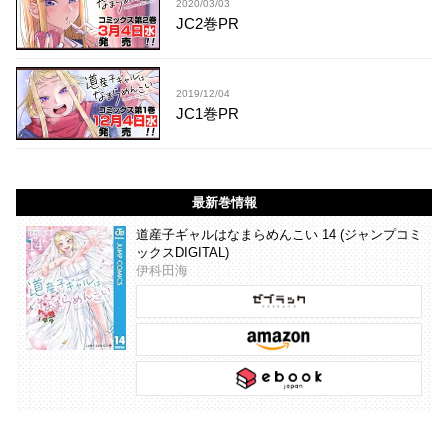
2020/03/03
JC2巻PR
2019/12/04
JC1巻PR
最新巻情報
道産子ギャルはなまらめんこい 14 (ジャンプコミ
ックスDIGITAL)
伊科田海