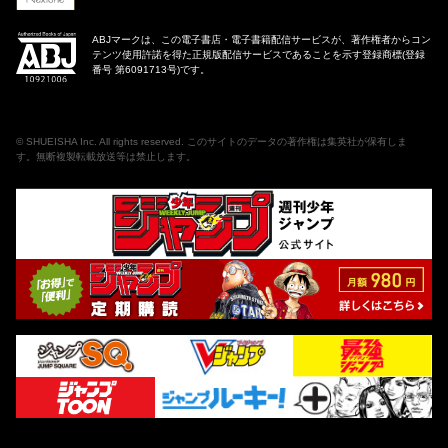
ABJマークは、この電子書店・電子書籍配信サービスが、著作権者からコン
テンツ使用許諾を得た正規版配信サービスであることを示す登録商標(登録
番号 第6091713号)です。
©
SHUEISHA Inc
. All rights reserved. このサイトのデータの著作権は集英社が保有しま
す。無断複製転載放送等は禁止します。