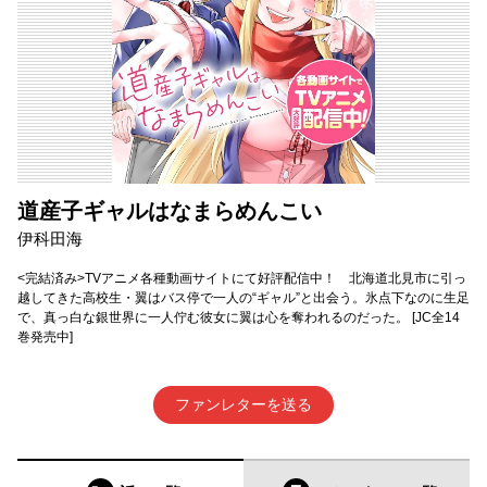
道産子ギャルはなまらめんこい
伊科田海
<完結済み>TVアニメ各種動画サイトにて好評配信中！ 北海道北見市に引っ
越してきた高校生・翼はバス停で一人の“ギャル”と出会う。氷点下なのに生足
で、真っ白な銀世界に一人佇む彼女に翼は心を奪われるのだった。 [JC全14
巻発売中]
ファンレターを送る