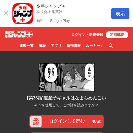
少年ジャンプ＋
株式会社 集英社
表示
無料
─
Google Play
ログイン・
新規
登録
定期購読
少年ジ
検索
連載一覧
履歴
アプリ
新刊情報
ルーキー
！
ャンプ
＋
[第35話]道産子ギャルはなまらめんこい
40ptを使用して、この話を読みますか？
48
ログインして読む
40pt
時間