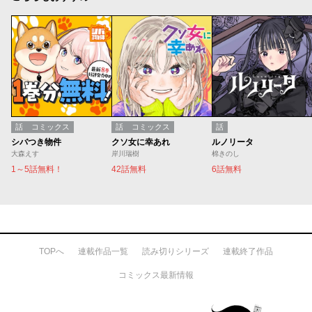
話
コミックス
話
コミックス
話
シバつき物件
クソ女に幸あれ
ルノリータ
大森えす
岸川瑞樹
棉きのし
1～5話無料！
42話無料
6話無料
TOPへ
連載作品一覧
読み切りシリーズ
連載終了作品
コミックス最新情報