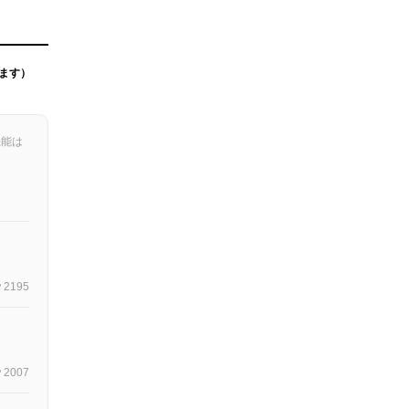
ます）
機能は
2195
2007