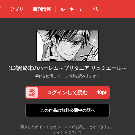
検索
歴
アプリ
新刊情報
ルーキー
！
[13話]終末のハーレム～ブリタニア リュミエール～
40ptを使用して、この話を読みますか？
48
40pt
ログインして読む
時間
この作品の
無料公開中の話へ
購入したポイントを使ってマンガを読むことができます。
ポイントについて