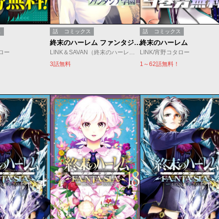
ス
話
コミックス
話
コミックス
終末のハーレム ファンタジア学園
終末のハーレム
タロー
LINK＆SAVAN（終末のハーレムファンタジア）/安藤岡田
LINK/宵野コタロー
3話無料
1～62話無料！