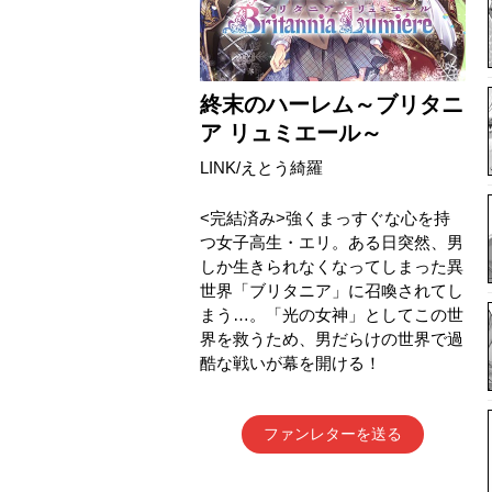
終末のハーレム～ブリタニ
ア リュミエール～
LINK/えとう綺羅
<完結済み>強くまっすぐな心を持
つ女子高生・エリ。ある日突然、男
しか生きられなくなってしまった異
世界「ブリタニア」に召喚されてし
まう…。「光の女神」としてこの世
界を救うため、男だらけの世界で過
酷な戦いが幕を開ける！
ファンレターを送る