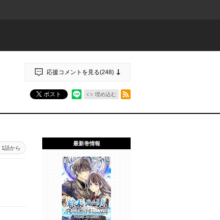
応援コメントを見る(
248
)
RSSフィード
ポスト
埋め込む
最新巻情報
1話から