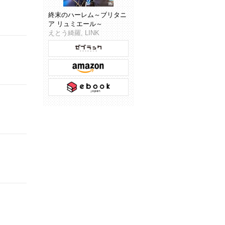
終末のハーレム～ブリタニ
ア リュミエール～
えとう綺羅, LINK