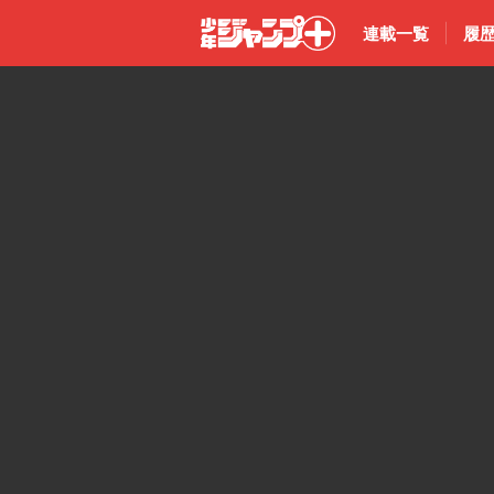
連載一覧
履
少年ジャン
プ＋