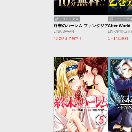
話
コミックス
話
コミック
終末のハーレム ファンタジア
After World
LINK/SAVAN
LINK/宵野コ
42-2話まで無料！
1～14話無料！