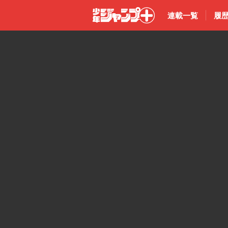
連載一覧
履
少年ジャン
プ＋