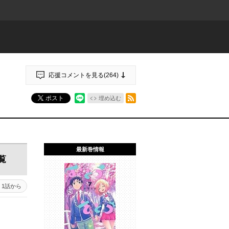
応援コメントを見る(
264
)
RSSフィード
ポスト
埋め込む
最新巻情報
覧
1話から