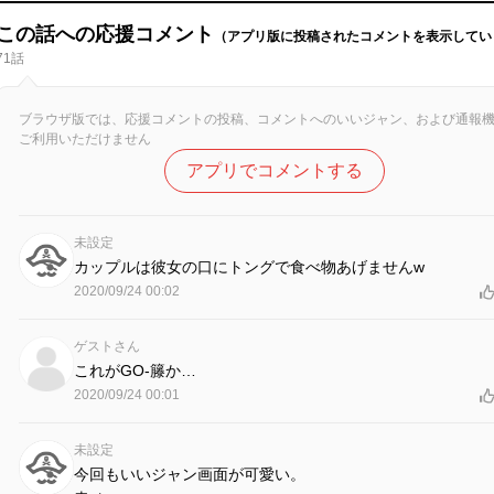
この話への応援コメント
（アプリ版に投稿されたコメントを表示してい
71話
ブラウザ版では、応援コメントの投稿、コメントへのいいジャン、および通報
ご利用いただけません
アプリでコメントする
未設定
カップルは彼女の口にトングで食べ物あげませんw
2020/09/24 00:02
ゲストさん
これがGO-籐か…
2020/09/24 00:01
未設定
今回もいいジャン画面が可愛い。