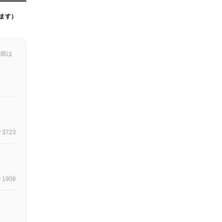
ます）
機能は
3723
1908