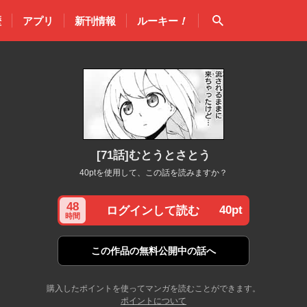
検索
歴
アプリ
新刊情報
ルーキー
！
[71話]むとうとさとう
40ptを使用して、この話を読みますか？
48
40pt
ログインして読む
時間
この作品の
無料公開中の話へ
購入したポイントを使ってマンガを読むことができます。
ポイントについて