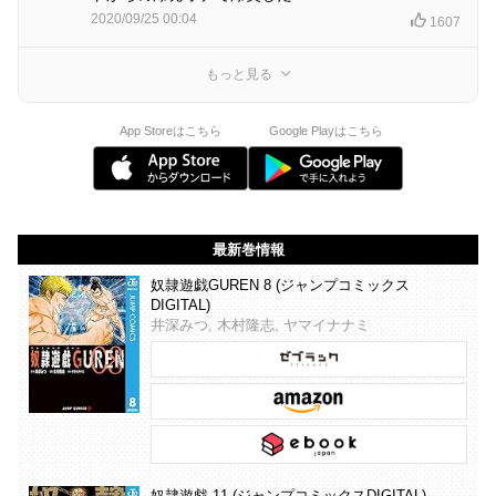
2020/09/25 00:04
1607
もっと見る
App Storeはこちら
Google Playはこちら
最新巻情報
奴隷遊戯GUREN 8 (ジャンプコミックス
DIGITAL)
井深みつ, 木村隆志, ヤマイナナミ
奴隷遊戯 11 (ジャンプコミックスDIGITAL)