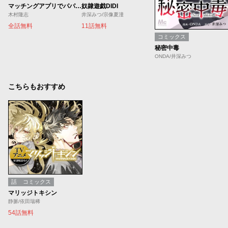
マッチングアプリでパパ活したら／ジャンプTOON新創刊記念出張掲載
奴隷遊戯DIDI
木村隆志
井深みつ/宗像夏潼
全話無料
11話無料
コミックス
秘密中毒
ONDA/井深みつ
こちらもおすすめ
話
コミックス
マリッジトキシン
静脈/依田瑞稀
54話無料