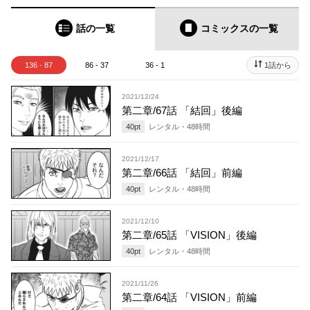
話の一覧
コミックス
の一覧
136 - 87
86 - 37
36 - 1
1話から
2021/12/24
第二章/67話 「結回」後編
40
pt
レンタル・
48
時間
2021/12/17
第二章/66話 「結回」前編
40
pt
レンタル・
48
時間
2021/12/10
第二章/65話 「VISION」後編
40
pt
レンタル・
48
時間
2021/11/26
第二章/64話 「VISION」前編