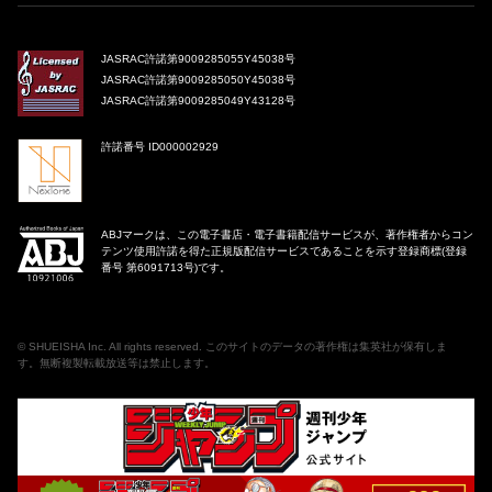
JASRAC許諾第9009285055Y45038号
JASRAC許諾第9009285050Y45038号
JASRAC許諾第9009285049Y43128号
許諾番号 ID000002929
ABJマークは、この電子書店・電子書籍配信サービスが、著作権者からコン
テンツ使用許諾を得た正規版配信サービスであることを示す登録商標(登録
番号 第6091713号)です。
©
SHUEISHA Inc
. All rights reserved. このサイトのデータの著作権は集英社が保有しま
す。無断複製転載放送等は禁止します。