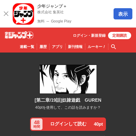
少年ジャンプ＋
株式会社 集英社
表示
無料
─
Google Play
ログイン・
新規
登録
定期購読
少年ジ
検索
連載一覧
履歴
アプリ
新刊情報
ルーキー
！
ャンプ
＋
[第二章/19話]奴隷遊戯 GUREN
40ptを使用して、この話を読みますか？
48
ログインして読む
40pt
時間