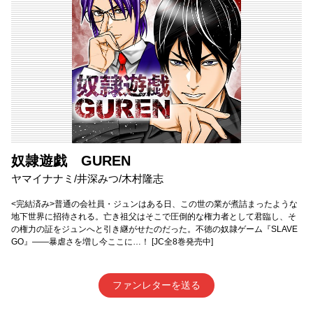
奴隷遊戯 GUREN
ヤマイナナミ/井深みつ/木村隆志
<完結済み>普通の会社員・ジュンはある日、この世の業が煮詰まったような
地下世界に招待される。亡き祖父はそこで圧倒的な権力者として君臨し、そ
の権力の証をジュンへと引き継がせたのだった。不徳の奴隷ゲーム『SLAVE
GO』――暴虐さを増し今ここに…！ [JC全8巻発売中]
ファンレターを送る