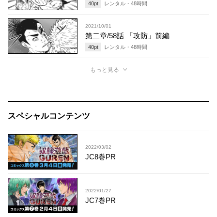
40
pt
レンタル・
48
時間
2021/10/01
第二章/58話 「攻防」前編
40
pt
レンタル・
48
時間
もっと見る
スペシャルコンテンツ
2022/03/02
JC8巻PR
2022/01/27
JC7巻PR