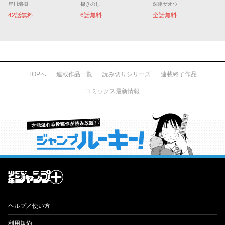
岸川瑞樹
棉きのし
深津ザオウ
42話無料
6話無料
全話無料
TOPへ
連載作品一覧
読み切りシリーズ
連載終了作品
コミックス最新情報
才能溢れる投稿作が読み放題！ ジャンプルーキー！
ヘルプ／使い方
利用規約