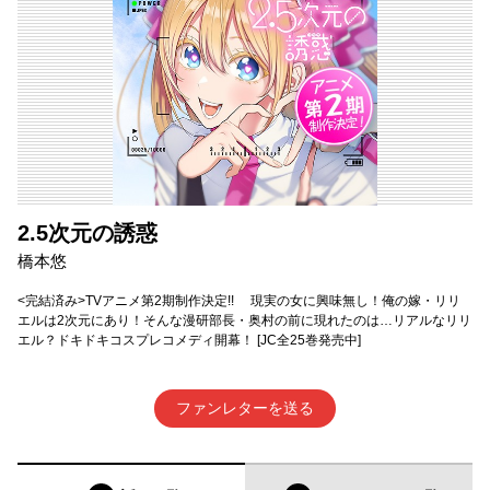
2.5次元の誘惑
橋本悠
<完結済み>TVアニメ第2期制作決定!! 現実の女に興味無し！俺の嫁・リリ
エルは2次元にあり！そんな漫研部長・奥村の前に現れたのは…リアルなリリ
エル？ドキドキコスプレコメディ開幕！ [JC全25巻発売中]
ファンレターを送る