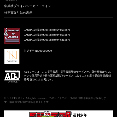
集英社プライバシーガイドライン
特定商取引法の表示
JASRAC許諾第9009285055Y45038号
JASRAC許諾第9009285050Y45038号
JASRAC許諾第9009285049Y43128号
許諾番号 ID000002929
ABJマークは、この電子書店・電子書籍配信サービスが、著作権者からコン
テンツ使用許諾を得た正規版配信サービスであることを示す登録商標(登録
番号 第6091713号)です。
©
SHUEISHA Inc
. All rights reserved. このサイトのデータの著作権は集英社が保有しま
す。無断複製転載放送等は禁止します。