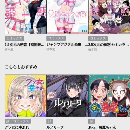
コミックス
コミックス
コミックス
ジャンプデジタル画集 デジガ 2.5次元の誘惑
2.5次元の誘惑【期間限定無料】
2.5次元の誘惑 セミカラー版
橋本悠
橋本悠
橋本悠
こちらもおすすめ
話
コミックス
話
話
クソ女に幸あれ
ルノリータ
あっ、悪魔ちゃん