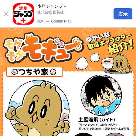
少年ジャンプ＋
株式会社 集英社
表示
無料
─
Google Play