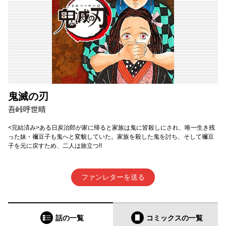
鬼滅の刃
吾峠呼世晴
<完結済み>ある日炭治郎が家に帰ると家族は鬼に皆殺しにされ、唯一生き残
った妹・禰豆子も鬼へと変貌していた。家族を殺した鬼を討ち、そして禰豆
子を元に戻すため、二人は旅立つ!!
ファンレターを送る
話の一覧
コミックス
の一覧