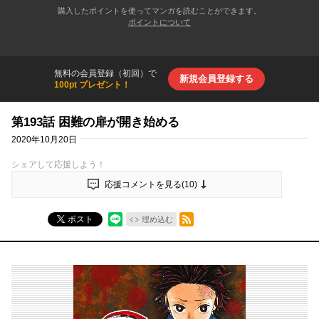
購入したポイントを使ってマンガを読むことができます。
ポイントについて
無料の会員登録（初回）で
新規会員登録する
100pt プレゼント！
第193話 困難の扉が開き始める
2020年10月20日
シェアして応援しよう！
応援コメントを見る(
10
)
RSSフィード
ポスト
埋め込む