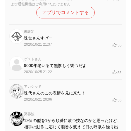
よび通報機能はご利用いただけません
アプリでコメントする
未設定
珠世さんすげー
2020/10/21 21:37
55
ゲストさん
9000年老いるて無惨もう幾つだよ
2020/10/25 21:22
55
アカシッド
珠代さんのこの表情を見に来た！
2020/10/21 20:06
36
冥界波
12個の型を1から順番に放つ技なのかと思ったけど、
相手の動作に応じて順番を変えて日の呼吸を繰り出