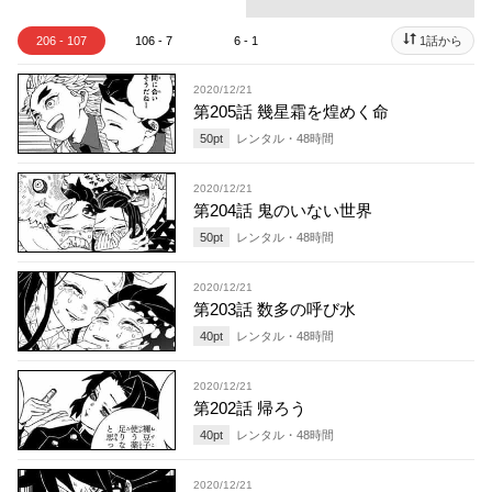
206 - 107
106 - 7
6 - 1
1話から
2020/12/21
第205話 幾星霜を煌めく命
50
pt
レンタル・
48
時間
2020/12/21
第204話 鬼のいない世界
50
pt
レンタル・
48
時間
2020/12/21
第203話 数多の呼び水
40
pt
レンタル・
48
時間
2020/12/21
第202話 帰ろう
40
pt
レンタル・
48
時間
2020/12/21