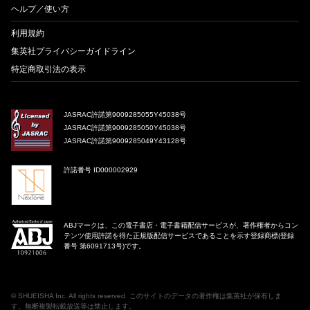
ヘルプ／使い方
利用規約
集英社プライバシーガイドライン
特定商取引法の表示
JASRAC許諾第9009285055Y45038号
JASRAC許諾第9009285050Y45038号
JASRAC許諾第9009285049Y43128号
許諾番号 ID000002929
ABJマークは、この電子書店・電子書籍配信サービスが、著作権者からコン
テンツ使用許諾を得た正規版配信サービスであることを示す登録商標(登録
番号 第6091713号)です。
©
SHUEISHA Inc
. All rights reserved. このサイトのデータの著作権は集英社が保有しま
す。無断複製転載放送等は禁止します。