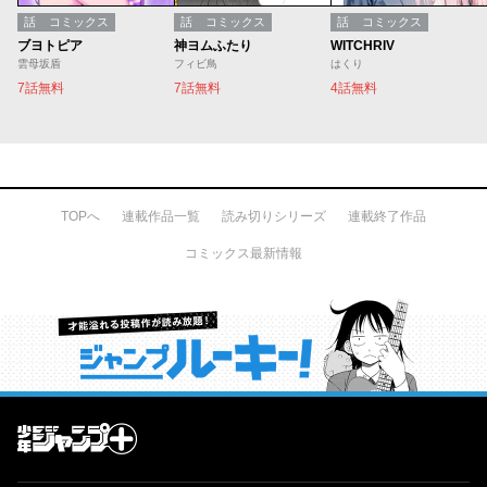
話
コミックス
話
コミックス
話
コミックス
ブヨトピア
神ヨムふたり
WITCHRIV
雲母坂盾
フィビ鳥
はくり
7話無料
7話無料
4話無料
TOPへ
連載作品一覧
読み切りシリーズ
連載終了作品
コミックス最新情報
才能溢れる投稿作が読み放題！ ジャンプルーキー！