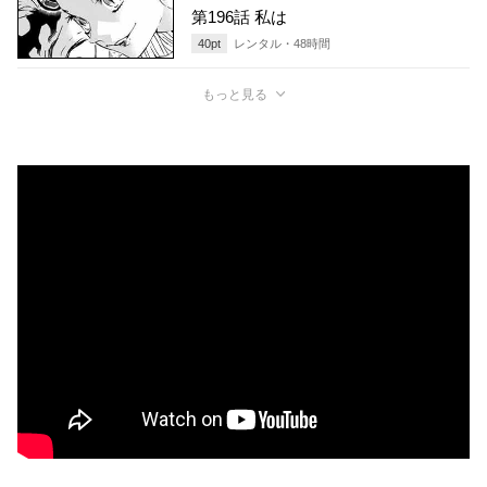
第196話 私は
40
pt
レンタル・
48
時間
もっと見る