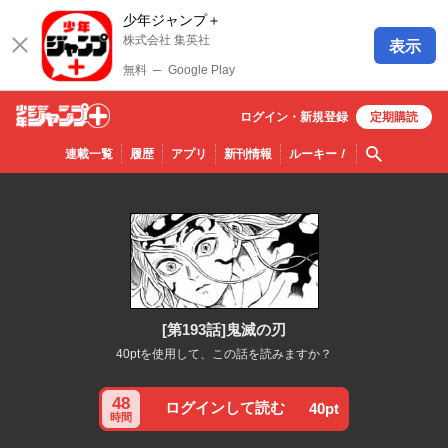
少年ジャンプ＋
株式会社 集英社
表示
無料
─
Google Play
ログイン・
新規
登録
定期購読
少年ジ
検索
連載一覧
履歴
アプリ
新刊情報
ルーキー
！
ャンプ
＋
[第193話]鬼滅の刃
40ptを使用して、この話を読みますか？
48
ログインして読む
40pt
時間