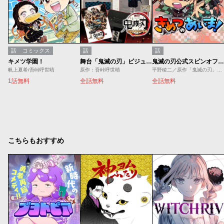
話
コミックス
話
話
キメツ学園！
舞台「鬼滅の刃」ビジュアルガイド／試し読み
鬼滅の刃公式スピンオフ「きめつのあいま！」
帆上夏希/吾峠呼世晴
原作：吾峠呼世晴
平野稜二／原作「鬼滅の刃」（吾峠呼世晴）より
1話無料
全話無料
全話無料
こちらもおすすめ