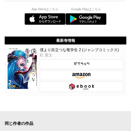
App Storeはこちら
Google Playはこちら
最新巻情報
僕より目立つな竜学生 2 (ジャンプコミックス)
杠 憲太
同じ作者の作品