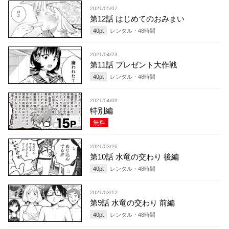
2021/05/07
第12話 はじめてのおみまい
40
pt
レンタル・
48
時間
2021/04/23
第11話 プレゼント大作戦
40
pt
レンタル・
48
時間
2021/04/09
特別編
無料
2021/03/26
第10話 水竜の交わり 後編
40
pt
レンタル・
48
時間
2021/03/12
第9話 水竜の交わり 前編
40
pt
レンタル・
48
時間