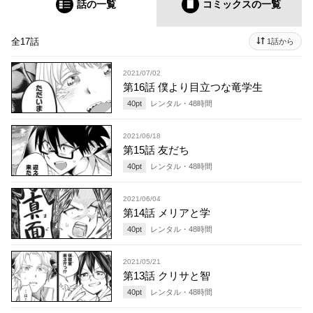
話の一覧
コミックス
の一覧
全17話
1話から
2021/07/02
第16話 僕より目立つな竜学生
40
pt
レンタル・
48
時間
2021/06/18
第15話 友だち
40
pt
レンタル・
48
時間
2021/06/04
第14話 メリアと学
40
pt
レンタル・
48
時間
2021/05/21
第13話 クリサと智
40
pt
レンタル・
48
時間