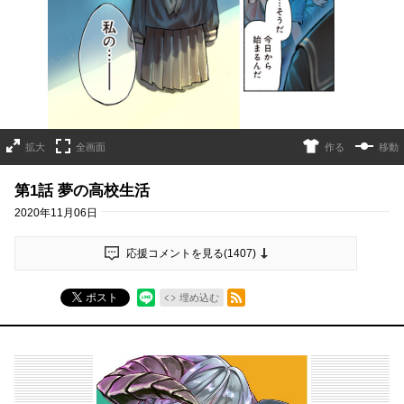
拡大
全画面
作る
移動
第1話 夢の高校生活
2020年11月06日
応援コメントを見る(
1407
)
RSSフィード
ポスト
埋め込む