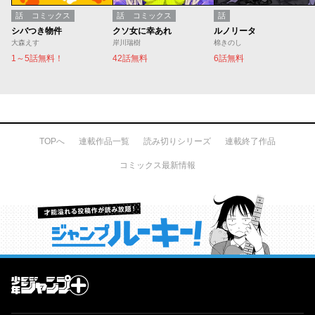
話
コミックス
話
コミックス
話
シバつき物件
クソ女に幸あれ
ルノリータ
大森えす
岸川瑞樹
棉きのし
1～5話無料！
42話無料
6話無料
TOPへ
連載作品一覧
読み切りシリーズ
連載終了作品
コミックス最新情報
才能溢れる投稿作が読み放題！ ジャンプルーキー！