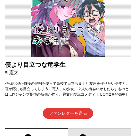
僕より目立つな竜学生
杠憲太
<完結済み>自慢の発明を使って高校で目立ちまくり友達を作りたい少年と、
否が応にも目立ってしまう「竜人」の少女。２人の出会いがもたらすものと
は…!?ジャンプ期待の新鋭が描く、異文化交流コメディ！ [JC全2巻発売中]
ファンレターを送る