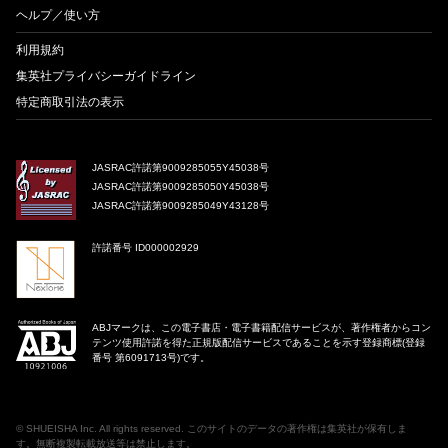
ヘルプ／使い方
利用規約
集英社プライバシーガイドライン
特定商取引法の表示
JASRAC許諾第9009285055Y45038号
JASRAC許諾第9009285050Y45038号
JASRAC許諾第9009285049Y43128号
許諾番号 ID000002929
ABJマークは、この電子書店・電子書籍配信サービスが、著作権者からコン
テンツ使用許諾を得た正規版配信サービスであることを示す登録商標(登録
番号 第6091713号)です。
©
SHUEISHA Inc
. All rights reserved. このサイトのデータの著作権は集英社が保有しま
す。無断複製転載放送等は禁止します。