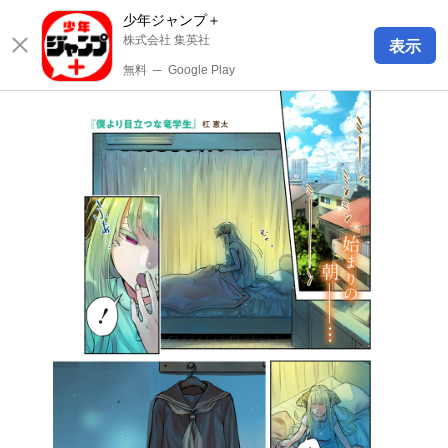
少年ジャンプ＋
株式会社 集英社
表示
無料
─
Google Play