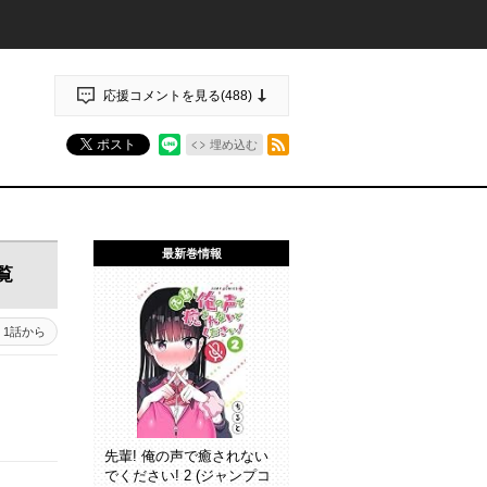
応援コメントを見る(
488
)
RSSフィード
ポスト
埋め込む
最新巻情報
覧
1話から
先輩! 俺の声で癒されない
でください! 2 (ジャンプコ