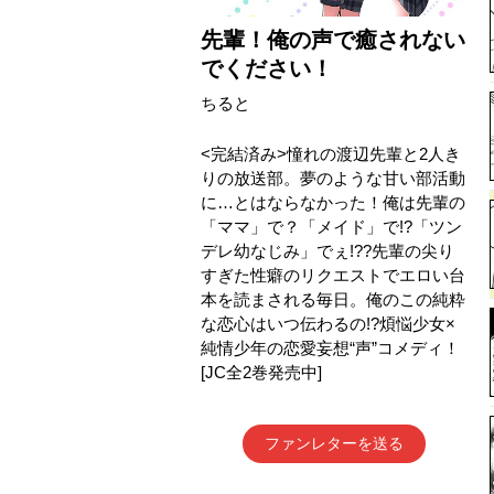
先輩！俺の声で癒されない
でください！
ちると
<完結済み>憧れの渡辺先輩と2人き
りの放送部。夢のような甘い部活動
に…とはならなかった！俺は先輩の
「ママ」で？「メイド」で!?「ツン
デレ幼なじみ」でぇ!??先輩の尖り
すぎた性癖のリクエストでエロい台
本を読まされる毎日。俺のこの純粋
な恋心はいつ伝わるの!?煩悩少女×
純情少年の恋愛妄想“声”コメディ！
[JC全2巻発売中]
ファンレターを送る