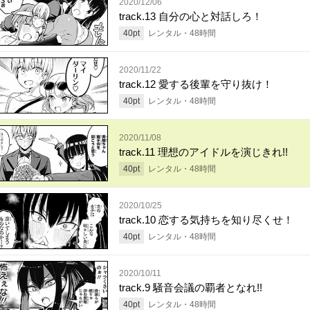
2020/12/06
track.13 自分の心と対話しろ！
40
pt
レンタル・
48
時間
2020/11/22
track.12 愛する後輩を守り抜け！
40
pt
レンタル・
48
時間
2020/11/08
track.11 理想のアイドルを演じきれ!!
40
pt
レンタル・
48
時間
2020/10/25
track.10 恋する気持ちを知り尽くせ！
40
pt
レンタル・
48
時間
2020/10/11
track.9 騒音会議の覇者となれ!!
40
pt
レンタル・
48
時間