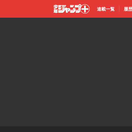
連載一覧
履
少年ジャン
プ＋