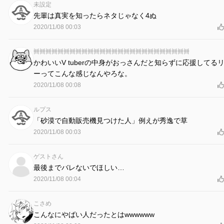
未設定
先輩は真実を知ったらネタじゃなく4ぬ
2020/11/08 00:03
卌卌卌卌卌卌卌卌卌卌卌卌卌卌卌卌卌卌卌卌卌卌卌卌卌卌
かわいいV tuberの中身がおっさんだと知らずに応援してる
ーってこんな感じなんやろな。
2020/11/08 00:08
ルプス
「砂漠で自動販売機見つけた人」例えが秀逸で草
2020/11/08 00:03
ゲストさん
最後までバレないでほしい…
2020/11/08 00:04
こさめ
こんなにやばい人だったとはwwwwww