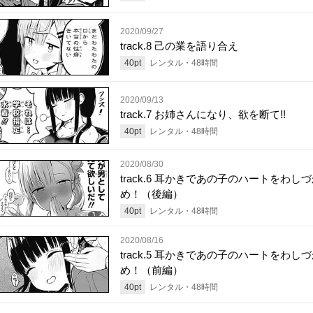
2020/09/27
track.8 己の業を語り合え
40
pt
レンタル・
48
時間
2020/09/13
track.7 お姉さんになり、欲を断て!!
40
pt
レンタル・
48
時間
2020/08/30
track.6 耳かきであの子のハートをわし
め！（後編）
40
pt
レンタル・
48
時間
2020/08/16
track.5 耳かきであの子のハートをわし
め！（前編）
40
pt
レンタル・
48
時間