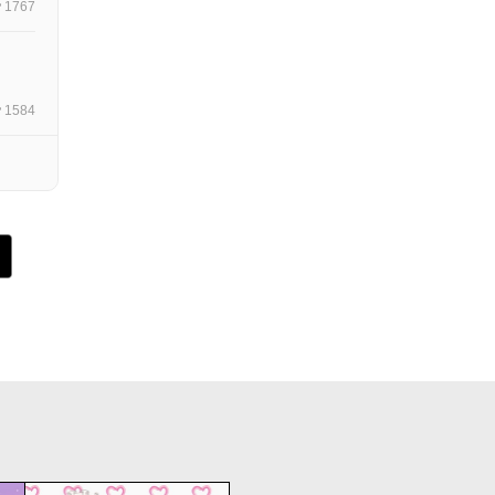
1767
1584