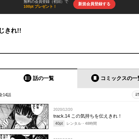
無料の会員登録（初回）で
新規会員登録する
100pt プレゼント！
じきれ!!
話の一覧
コミックス
の一
全14話
2020/12/20
track.14 この気持ちを伝えきれ！
40
pt
レンタル・
48
時間