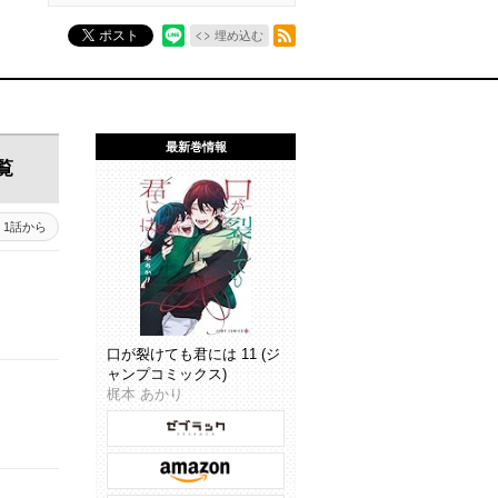
RSSフィード
ポスト
埋め込む
最新巻情報
覧
1話から
口が裂けても君には 11 (ジ
ャンプコミックス)
梶本 あかり