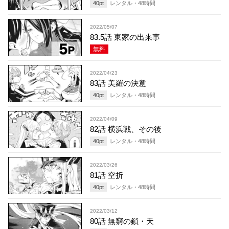
40
pt
レンタル・
48
時間
2022/05/07
83.5話 東家の出来事
無料
2022/04/23
83話 美羅の決意
40
pt
レンタル・
48
時間
2022/04/09
82話 横浜戦、その後
40
pt
レンタル・
48
時間
2022/03/26
81話 空折
40
pt
レンタル・
48
時間
2022/03/12
80話 無窮の鎖・天