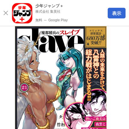
少年ジャンプ＋
株式会社 集英社
表示
無料
─
Google Play