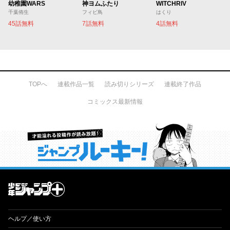
幼稚園WARS
神ヨムふたり
WITCHRIV
千葉侑生
フィビ鳥
はくり
45話無料
7話無料
4話無料
TOPへ
連載作品一覧
読み切りシリーズ
連載終了作品
コミックス最新情報
才能溢れる投稿作が読み放題！ ジャンプルーキー！
ヘルプ／使い方