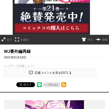
詳細ページへのリンク
拡大
全画面
作る
移動
WJ番外編再録
2021年01月16日
シェアして応援しよう！
応援コメントを見る(
527
)
RSSフィード
ポスト
埋め込む