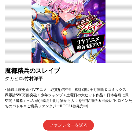
魔都精兵のスレイブ
タカヒロ/竹村洋平
<隔週土曜更新>TVアニメ 絶賛配信中!! 累計3億5千万閲覧＆コミックス世
界累計550万部突破！少年ジャンプ＋土曜日の大ヒット作品！日本各所に異
空間「魔都」への扉が出現！化け物から人々を守る“痛快＆可愛い”ヒロインた
ちのバトル＆ご褒美ファンタジー!! [JC21巻発売中]
ファンレターを送る