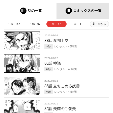
話の一覧
コミックス
の一覧
196 - 147
146 - 97
96 - 47
46 - 1
1話から
2022/07/16
87話 魔都上空
40
pt
レンタル・
48
時間
2022/07/02
86話 神議
40
pt
レンタル・
48
時間
2022/06/04
85話 立ちこめる妖雲
40
pt
レンタル・
48
時間
2022/05/21
84話 美羅のご褒美