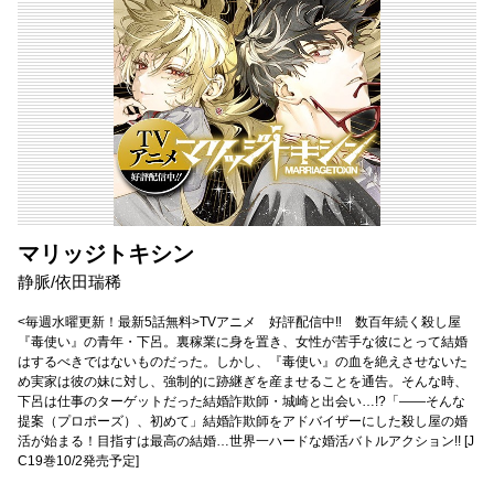
マリッジトキシン
静脈/依田瑞稀
<毎週水曜更新！最新5話無料>TVアニメ 好評配信中‼ 数百年続く殺し屋
『毒使い』の青年・下呂。裏稼業に身を置き、女性が苦手な彼にとって結婚
はするべきではないものだった。しかし、『毒使い』の血を絶えさせないた
め実家は彼の妹に対し、強制的に跡継ぎを産ませることを通告。そんな時、
下呂は仕事のターゲットだった結婚詐欺師・城崎と出会い…!?「――そんな
提案（プロポーズ）、初めて」結婚詐欺師をアドバイザーにした殺し屋の婚
活が始まる！目指すは最高の結婚…世界一ハードな婚活バトルアクション!! [J
C19巻10/2発売予定]