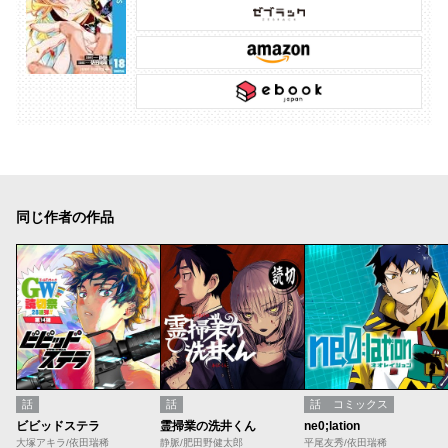
同じ作者の作品
話
話
話
コミックス
ビビッドステラ
霊掃業の洗井くん
ne0;lation
大塚アキラ/依田瑞稀
静脈/肥田野健太郎
平尾友秀/依田瑞稀