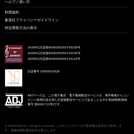
ヘルプ／使い方
利用規約
集英社プライバシーガイドライン
特定商取引法の表示
JASRAC許諾第9009285055Y45038号
JASRAC許諾第9009285050Y45038号
JASRAC許諾第9009285049Y43128号
許諾番号 ID000002929
ABJマークは、この電子書店・電子書籍配信サービスが、著作権者からコン
テンツ使用許諾を得た正規版配信サービスであることを示す登録商標(登録
番号 第6091713号)です。
©
SHUEISHA Inc
. All rights reserved. このサイトのデータの著作権は集英社が保有しま
す。無断複製転載放送等は禁止します。