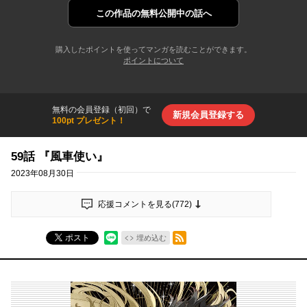
この作品の
無料公開中の話へ
購入したポイントを使ってマンガを読むことができます。
ポイントについて
無料の会員登録（初回）で
新規会員登録する
100pt プレゼント！
59話 『風車使い』
2023年08月30日
応援コメントを見る(
772
)
RSSフィード
ポスト
埋め込む