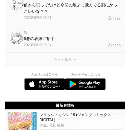
前から思ってたけど今回の敵ぶっ飛んでる割にかっ
こいいな？？
2023/08/30 00:01
4687
あ
6巻の表紙に拍手
2023/08/30 00:04
3200
もっと見る
App Storeはこちら
Google Playはこちら
最新巻情報
マリッジトキシン 18 (ジャンプコミックス
DIGITAL)
静脈, 依田瑞稀