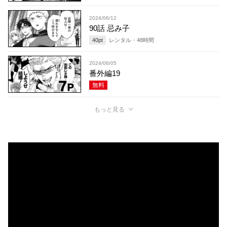
2024/06/12
90話 忌み子
40
pt
レンタル・
48
時間
2024/06/05
番外編19
無料
もっと見る