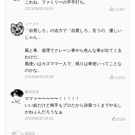
これね、ファミリーの平手打ち。
2023/08/30 00:01
11467
ユースケ
「自害しろ」の迫力で「自愛しろ」言うの、優しい
じゃん…
風と車、道理でクレーン車やら色んな車が出てくる
わけだ。
風使いはカズママ一人で、残りは車使いってことな
のかな。
2023/08/30 00:06
11012
勝局在望
ママァ〜〜〜〜〜！！！！！
いい奴だけど相手もプロだから決着つくまでやるし
かねぇんだろうなぁ
2023/08/30 00:01
5156
未設定