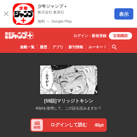
少年ジャンプ＋
株式会社 集英社
表示
無料
─
Google Play
ログイン・
新規
登録
定期購読
少年ジ
検索
連載一覧
履歴
アプリ
新刊情報
ルーキー
！
ャンプ
＋
[59話]マリッジトキシン
40ptを使用して、この話を読みますか？
48
ログインして読む
40pt
時間