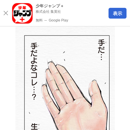
少年ジャンプ＋
株式会社 集英社
表示
無料
─
Google Play