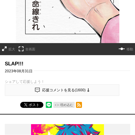
拡大
全画面
移動
SLAP!!!
2023年08月31日
シェアして応援しよう！
応援コメントを見る(
1600
)
RSSフィード
ポスト
埋め込む