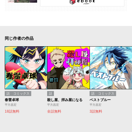
同じ作者の作品
話
コミックス
話
話
コミックス
春雷卓球
殺し屋、拝み屋になる
ベストブルー
平方昌宏
平方昌宏
平方昌宏
18話無料
全話無料
3話無料