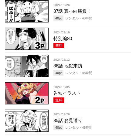
2024/02/26
87話 真っ向勝負！
40
pt
レンタル・
48
時間
2024/02/19
特別編80
無料
2024/02/12
86話 地獄来訪
40
pt
レンタル・
48
時間
2024/02/05
告知イラスト
無料
2024/01/29
85話 お見送り
40
pt
レンタル・
48
時間