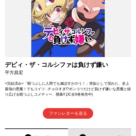
デビィ・ザ・コルシファは負けず嫌い
平方昌宏
<完結済み>「暇つぶしに人間でも滅ぼすかのう！」突如として現れた、史上
最強の悪魔！でもコイツ...チョロすぎ!?ポンコツだけど負けず嫌いな悪魔と繰
り広げる暇つぶしコメディー、開幕!! [JC全9巻発売中]
ファンレターを送る