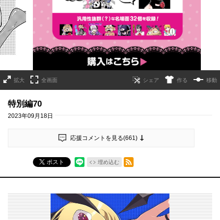
詳細ページへのリンク
拡大
全画面
作る
移動
特別編70
2023年09月18日
応援コメントを見る(
661
)
RSSフィード
ポスト
埋め込む