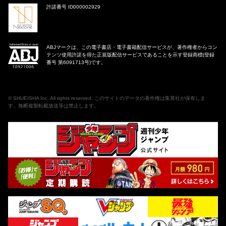
許諾番号 ID000002929
ABJマークは、この電子書店・電子書籍配信サービスが、著作権者からコン
テンツ使用許諾を得た正規版配信サービスであることを示す登録商標(登録
番号 第6091713号)です。
©
SHUEISHA Inc
. All rights reserved. このサイトのデータの著作権は集英社が保有しま
す。無断複製転載放送等は禁止します。