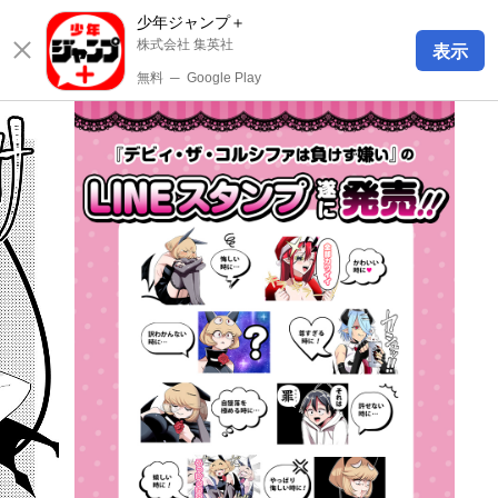
少年ジャンプ＋
株式会社 集英社
表示
無料
─
Google Play