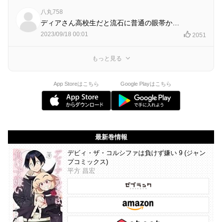
八丸758
ディアさん高校生だと流石に普通の眼帯か…
2023/09/18 00:01
2051
もっと見る
App Storeはこちら
Google Playはこちら
最新巻情報
デビィ・ザ・コルシファは負けず嫌い 9 (ジャン
プコミックス)
平方 昌宏