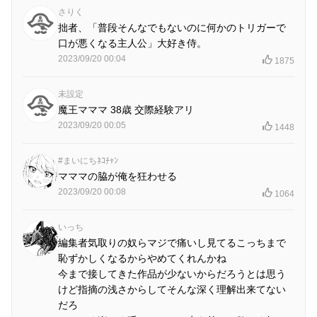
さりく
拙者、「普段そんなでもないのに何かのトリガーで
口が悪くなる主人公」大好き侍。
2023/09/20 00:04
1875
未設定
魔王マママ 38歳 交際経験アリ
2023/09/20 00:05
1448
#まいにちﾈｺﾁｬﾝ
マママの脇が俺を狂わせる
2023/09/20 00:08
1064
いっち
編集者気取りの奴らマジで痛いし見てるこっちまで
恥ずかしくなるからやめてくれんかね
今まで接してきた作品が少ないからだろうとは思う
けど指摘の浅さからしてそんな深く理解出来てない
だろ