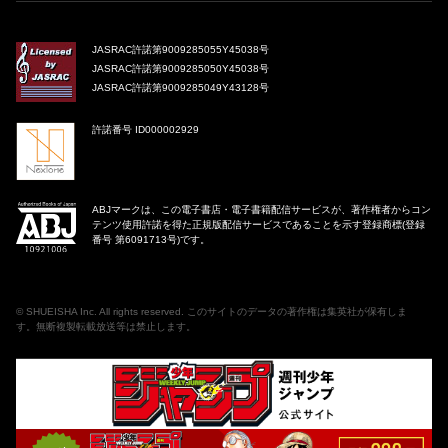
JASRAC許諾第9009285055Y45038号
JASRAC許諾第9009285050Y45038号
JASRAC許諾第9009285049Y43128号
許諾番号 ID000002929
ABJマークは、この電子書店・電子書籍配信サービスが、著作権者からコン
テンツ使用許諾を得た正規版配信サービスであることを示す登録商標(登録
番号 第6091713号)です。
©
SHUEISHA Inc
. All rights reserved. このサイトのデータの著作権は集英社が保有しま
す。無断複製転載放送等は禁止します。