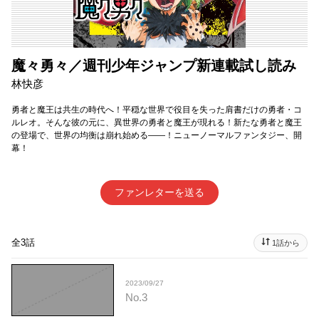
魔々勇々／週刊少年ジャンプ新連載試し読み
林快彦
勇者と魔王は共生の時代へ！平穏な世界で役目を失った肩書だけの勇者・コ
ルレオ。そんな彼の元に、異世界の勇者と魔王が現れる！新たな勇者と魔王
の登場で、世界の均衡は崩れ始める――！ニューノーマルファンタジー、開
幕！
ファンレターを送る
全3話
1話から
2023/09/27
No.3