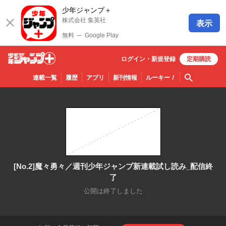
少年ジャンプ＋
株式会社 集英社
表示
無料
─
Google Play
ログイン・
新規
登録
定期購読
少年ジ
検索
連載一覧
履歴
アプリ
新刊情報
ルーキー
！
ャンプ
＋
[No.2]魔々勇々／週刊少年ジャンプ新連載試し読み_配信終
了
公開は終了しました