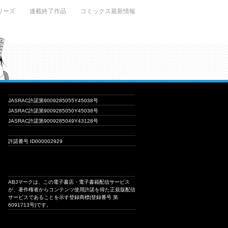
リーズ
連載終了作品
コミックス最新情報
JASRAC許諾第9009285055Y45038号
JASRAC許諾第9009285050Y45038号
JASRAC許諾第9009285049Y43128号
許諾番号 ID000002929
ABJマークは、この電子書店・電子書籍配信サービス
が、著作権者からコンテンツ使用許諾を得た正規版配信
サービスであることを示す登録商標(登録番号 第
6091713号)です。